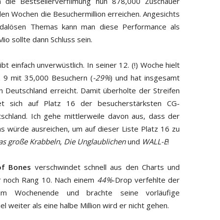
n die Bestsellerverfilmung nun 878,000 Zuschauer
n Wochen die Besuchermillion erreichen. Angesichts
ndalösen Themas kann man diese Performance als
io sollte dann Schluss sein.
ibt einfach unverwüstlich. In seiner 12. (!) Woche hielt
z 9 mit 35,000 Besuchern (
-29%
) und hat insgesamt
n Deutschland erreicht. Damit überholte der Streifen
t sich auf Platz 16 der besucherstärksten CG-
utschland. Ich gehe mittlerweile davon aus, dass der
as würde ausreichen, um auf dieser Liste Platz 16 zu
as große Krabbeln
,
Die Unglaublichen
und
WALL-E
!
of Bones
verschwindet schnell aus den Charts und
ur noch Rang 10. Nach einem
44%
-Drop verfehlte der
m Wochenende und brachte seine vorläufige
 weiter als eine halbe Million wird er nicht gehen.