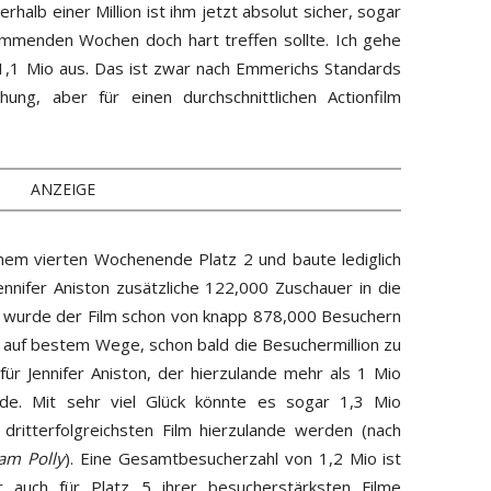
rhalb einer Million ist ihm jetzt absolut sicher, sogar
mmenden Wochen doch hart treffen sollte. Ich gehe
,1 Mio aus. Das ist zwar nach Emmerichs Standards
ung, aber für einen durchschnittlichen Actionfilm
ANZEIGE
nem vierten Wochenende Platz 2 und baute lediglich
nifer Aniston zusätzliche 122,000 Zuschauer in die
le wurde der Film schon von knapp 878,000 Besuchern
s auf bestem Wege, schon bald die Besuchermillion zu
für Jennifer Aniston, der hierzulande mehr als 1 Mio
de. Mit sehr viel Glück könnte es sogar 1,3 Mio
dritterfolgreichsten Film hierzulande werden (nach
am Polly
). Eine Gesamtbesucherzahl von 1,2 Mio ist
r auch für Platz 5 ihrer besucherstärksten Filme