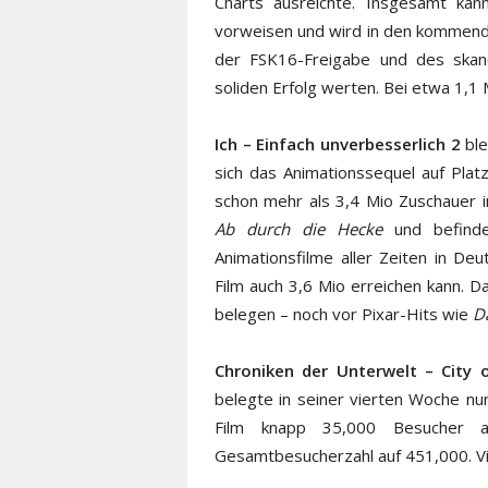
Charts ausreichte. Insgesamt kan
vorweisen und wird in den kommende
der FSK16-Freigabe und des ska
soliden Erfolg werten. Bei etwa 1,1 M
Ich – Einfach unverbesserlich 2
ble
sich das Animationssequel auf Plat
schon mehr als 3,4 Mio Zuschauer i
Ab durch die Hecke
und befinde
Animationsfilme aller Zeiten in De
Film auch 3,6 Mio erreichen kann. D
belegen – noch vor Pixar-Hits wie
D
Chroniken der Unterwelt – City 
belegte in seiner vierten Woche n
Film knapp 35,000 Besucher a
Gesamtbesucherzahl auf 451,000. Viel