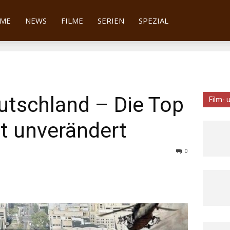
tter
ME
NEWS
FILME
SERIEN
SPEZIAL
utschland – Die Top
Film- 
ut unverändert
0