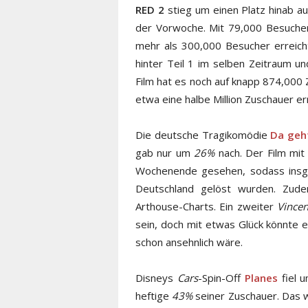
RED 2
stieg um einen Platz hinab a
der Vorwoche. Mit 79,000 Besuche
mehr als 300,000 Besucher erreicht
hinter Teil 1 im selben Zeitraum u
Film hat es noch auf knapp 874,000 
etwa eine halbe Million Zuschauer er
Die deutsche Tragikomödie
Da geh
gab nur um
26%
nach. Der Film mit
Wochenende gesehen, sodass insge
Deutschland gelöst wurden. Zud
Arthouse-Charts. Ein zweiter
Vincen
sein, doch mit etwas Glück könnte
schon ansehnlich wäre.
Disneys
Cars
-Spin-Off
Planes
fiel u
heftige
43%
seiner Zuschauer. Das w