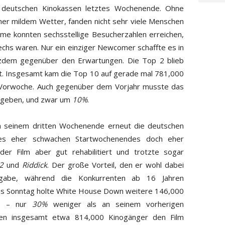
n deutschen Kinokassen letztes Wochenende. Ohne
her mildem Wetter, fanden nicht sehr viele Menschen
Filme konnten sechsstellige Besucherzahlen erreichen,
chs waren. Nur ein einziger Newcomer schaffte es in
tzdem gegenüber den Erwartungen. Die Top 2 blieb
rt. Insgesamt kam die Top 10 auf gerade mal 781,000
 Vorwoche. Auch gegenüber dem Vorjahr musste das
 geben, und zwar um
10%
.
n seinem dritten Wochenende erneut die deutschen
des eher schwachen Startwochenendes doch eher
der Film aber gut rehabilitiert und trotzte sogar
2
und
Riddick
. Der große Vorteil, den er wohl dabei
reigabe, während die Konkurrenten ab 16 Jahren
bis Sonntag holte White House Down weitere 146,000
os – nur
30%
weniger als an seinem vorherigen
n insgesamt etwa 814,000 Kinogänger den Film