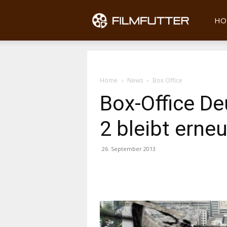
Filmfu
HO
Home
News
Box Office
Box-Office De
2 bleibt erne
26. September 2013