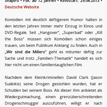
Shapiro • FSK: ab 12 Jahren
• Kinostart: 29.08.2013
•
Deutsche Website
Komödien mit deutlich deftigerem Humor halten in
den letzten Jahren immer mehr Einzug in Kinos und
DVD-Regale. Seit „Hangover“, „Superbad“ oder „Kill
the Boss“ müssen sich Komödien schon einiges
trauen, um beim Publikum Anklang zu finden. Auch in
„Wir sind die Millers“
geht es mitunter deftig zur
Sache und trotz „Familien-Thematik“ handelt es sich
hier nicht um einen familientauglichen Film.
Nachdem dem Kleinkriminellen David Clark (Jason
Sudeikis) seine Drogen gestohlen wurden, hat er
Schulden bei seinem Boss. Als dieser ihm anbietet als
Wiedergutmachung, einen grenzüberschreitenden
Drogenschmuggel auszuführen, willigt er nach