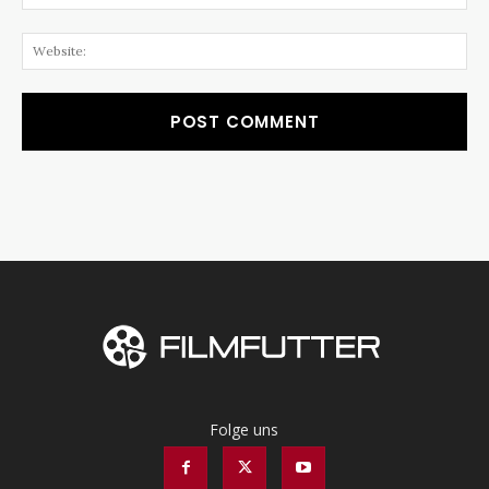
Web
Folge uns