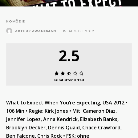
KOMÖDIE
ARTHUR AWANESJAN
-
15. AUGUST 2012
2.5
Filmfutter Urteil
What to Expect When You’re Expecting, USA 2012
•
106 Min
•
Regie:
Kirk Jones
•
Mit
: Cameron Diaz,
Jennifer Lopez, Anna Kendrick, Elizabeth Banks,
Brooklyn Decker, Dennis Quaid, Chace Crawford,
Ben Falcone, Chris Rock
•
FSK: ohne