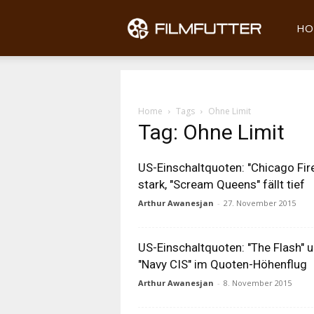
Filmfu
HO
Home
Tags
Ohne Limit
Tag: Ohne Limit
US-Einschaltquoten: "Chicago Fir
stark, "Scream Queens" fällt tief
Arthur Awanesjan
-
27. November 2015
US-Einschaltquoten: "The Flash" 
"Navy CIS" im Quoten-Höhenflug
Arthur Awanesjan
-
8. November 2015