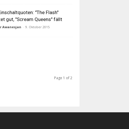
inschaltquoten: "The Flash"
tet gut, "Scream Queens" fällt
ur Awanesjan
-
9. Oktober 2015
Page 1 of 2