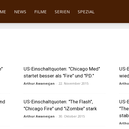
tter
ME
NEWS
FILME
SERIEN
SPEZIAL
e"
US-Einschaltquoten: "Chicago Med"
US-E
startet besser als "Fire" und "P.D."
wied
Arthur Awanesjan
-
22. November 2015
Arth
und
US-Einschaltquoten: "The Flash",
US-E
"Chicago Fire" und "iZombie" stark
"The
stab
Arthur Awanesjan
-
30. Oktober 2015
Arth