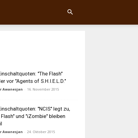
inschaltquoten: "The Flash"
er vor "Agents of S.H.I.E.L.D."
ur Awanesjan
-
16. November 2015
inschaltquoten: "NCIS" legt zu,
 Flash" und "iZombie" bleiben
il
ur Awanesjan
-
24. Oktober 2015