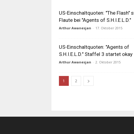
US-Einschaltquoten: "The Flash" s
Flaute bei "Agents of S.H.I.E.L.D."
Arthur Awanesjan
-
17. Oktober 2015
US-Einschaltquoten: "Agents of
S.H.I.E.L.D." Staffel 3 startet okay
Arthur Awanesjan
-
2. Oktober 2015
1
2