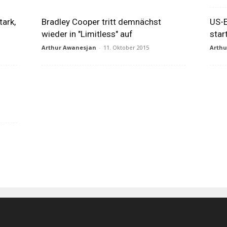
tark,
Bradley Cooper tritt demnächst
US-E
wieder in "Limitless" auf
star
Arthur Awanesjan
-
11. Oktober 2015
Arth