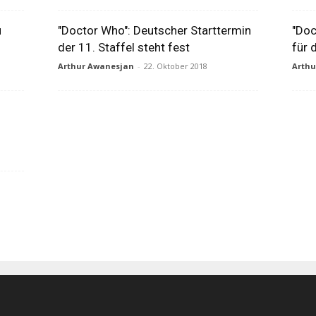
u
"Doctor Who": Deutscher Starttermin
"Doc
der 11. Staffel steht fest
für 
Arthur Awanesjan
-
22. Oktober 2018
Arth