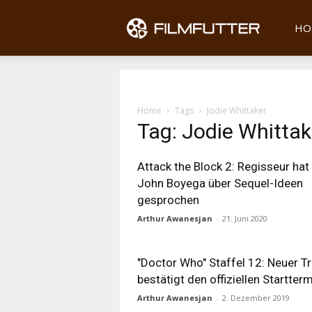
Filmfu
HO
Home
Tags
Jodie Whittaker
Tag: Jodie Whittak
Attack the Block 2: Regisseur hat
John Boyega über Sequel-Ideen
gesprochen
Arthur Awanesjan
-
21. Juni 2020
"Doctor Who" Staffel 12: Neuer Tr
bestätigt den offiziellen Startter
Arthur Awanesjan
-
2. Dezember 2019