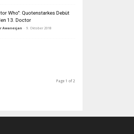
tor Who": Quotenstarkes Debüt
den 13. Doctor
ur Awanesjan
-
9. Oktober 2018
Page 1 of 2