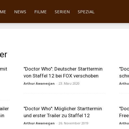
tter
ME
NEWS
FILME
SERIEN
SPEZIAL
er
 mit
"Doctor Who": Deutscher Starttermin
"Doc
von Staffel 12 bei FOX verschoben
schw
Arthur Awanesjan
-
23. März 2020
Arth
ailer
"Doctor Who": Möglicher Starttermin
"Doc
min
und erster Trailer zu Staffel 12
Free
Arthur Awanesjan
-
26. November 2019
Arth