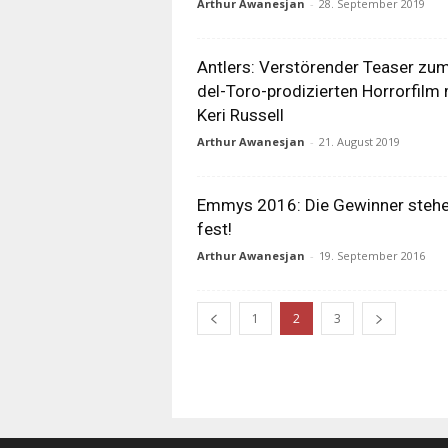
Arthur Awanesjan
-
28. September 2019
Antlers: Verstörender Teaser zu
del-Toro-prodizierten Horrorfilm 
Keri Russell
Arthur Awanesjan
-
21. August 2019
Emmys 2016: Die Gewinner steh
fest!
Arthur Awanesjan
-
19. September 2016
1
2
3