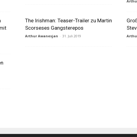
Arth
m
The Irishman: Teaser-Trailer zu Martin
Groß
mit
Scorseses Gangsterepos
Stev
Arthur Awanesjan
-
31. Juli 2019
Arth
en