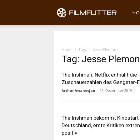
Filmfu
HO
Home
Tags
Jesse Plemons
Tag: Jesse Plemo
The Irishman: Netflix enthüllt die
Zuschauerzahlen des Gangster-
Arthur Awanesjan
-
12. Dezember 2019
The Irishman bekommt Kinostart 
Deutschland, erste Kritiken extre
positiv