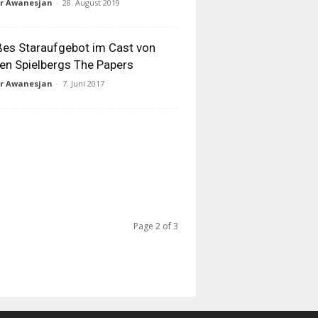
ur Awanesjan
-
28. August 2019
es Staraufgebot im Cast von
en Spielbergs The Papers
ur Awanesjan
-
7. Juni 2017
Page 2 of 3