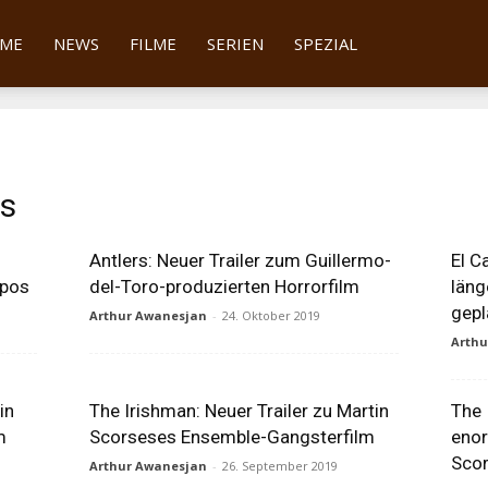
tter
ME
NEWS
FILME
SERIEN
SPEZIAL
ns
Antlers: Neuer Trailer zum Guillermo-
El C
Epos
del-Toro-produzierten Horrorfilm
läng
gepl
Arthur Awanesjan
-
24. Oktober 2019
Arth
in
The Irishman: Neuer Trailer zu Martin
The 
m
Scorseses Ensemble-Gangsterfilm
enor
Scor
Arthur Awanesjan
-
26. September 2019