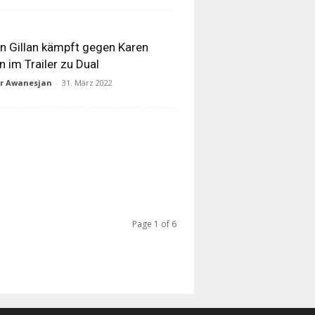
n Gillan kämpft gegen Karen
an im Trailer zu Dual
ur Awanesjan
-
31. März 2022
Page 1 of 6