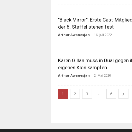
"Black Mirror": Erste Cast-Mitglie
der 6. Staffel stehen fest
Arthur Awanesjan
-
16. Juli 2022
Karen Gillan muss in Dual gegen i
eigenen Klon kämpfen
Arthur Awanesjan
-
2. Mai 2020
...
1
2
3
6