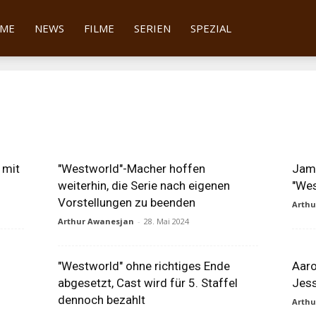
tter
ME
NEWS
FILME
SERIEN
SPEZIAL
 mit
"Westworld"-Macher hoffen
Jame
weiterhin, die Serie nach eigenen
"Wes
Vorstellungen zu beenden
Arth
Arthur Awanesjan
-
28. Mai 2024
"Westworld" ohne richtiges Ende
Aaro
abgesetzt, Cast wird für 5. Staffel
Jes
dennoch bezahlt
Arth