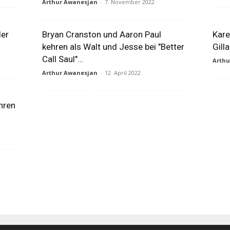
Arthur Awanesjan
-
7. November 2022
der
Bryan Cranston und Aaron Paul
Kare
kehren als Walt und Jesse bei "Better
Gill
Call Saul"...
Arth
Arthur Awanesjan
-
12. April 2022
hren