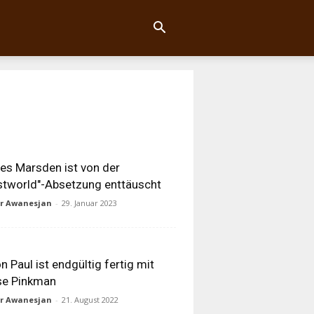
s Marsden ist von der
tworld"-Absetzung enttäuscht
ur Awanesjan
-
29. Januar 2023
n Paul ist endgültig fertig mit
se Pinkman
ur Awanesjan
-
21. August 2022