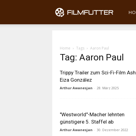
Filmfu
HO
Home
Tags
Aaron Paul
Tag: Aaron Paul
Trippy Trailer zum Sci-Fi-Film Ash
Eiza González
Arthur Awanesjan
-
28. März 2025
"Westworld"-Macher lehnten
günstigere 5. Staffel ab
Arthur Awanesjan
-
30. Dezember 2022