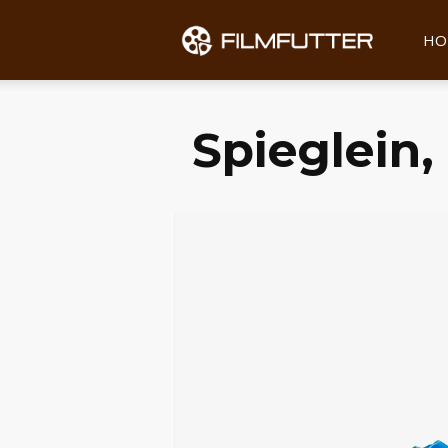
Filmfu
HO
Spieglein,