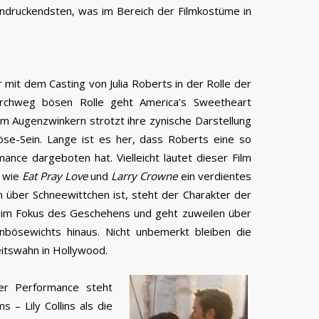
ndruckendsten, was im Bereich der Filmkostüme in
it dem Casting von Julia Roberts in der Rolle der
urchweg bösen Rolle geht America’s Sweetheart
hem Augenzwinkern strotzt ihre zynische Darstellung
se-Sein. Lange ist es her, dass Roberts eine so
nce dargeboten hat. Vielleicht läutet dieser Film
n wie
Eat Pray Love
und
Larry Crowne
ein verdientes
m über Schneewittchen ist, steht der Charakter der
 im Fokus des Geschehens und geht zuweilen über
nbösewichts hinaus. Nicht unbemerkt bleiben die
eitswahn in Hollywood.
ler Performance steht
 – Lily Collins als die