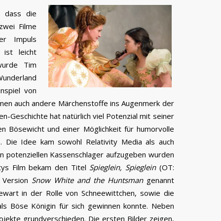
, dass die
zwei Filme
er Impuls
ist leicht
 wurde Tim
Wunderland
nspiel von
 kamen auch andere Märchenstoffe ins Augenmerk der
n-Geschichte hat natürlich viel Potenzial mit seiner
en Bösewicht und einer Möglichkeit für humorvolle
Die Idee kam sowohl Relativity Media als auch
inen potenziellen Kassenschlager aufzugeben wurden
vitys Film bekam den Titel
Spieglein, Spieglein
(OT:
s Version
Snow White and the Huntsman
genannt
ewart in der Rolle von Schneewittchen, sowie die
als Böse Königin für sich gewinnen konnte. Neben
ojekte grundverschieden. Die ersten Bilder zeigen,