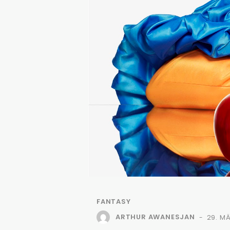
FANTASY
ARTHUR AWANESJAN
29. M
-