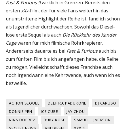
Fast & Furious 9
wirklich in Grenzen. Bereits den
ersten
xXx
-Film, der für viele Fans weiterhin das
unumstrittene Highlight der Reihe ist, fand ich schon
als Jugendlicher durchwachsen. Sowohl das Diesel-
lose erste Sequel als auch
Die Rückkehr des Xander
Cage
waren für mich filmische Rohrkrepierer.
Andererseits dauerte es bei
Fast & Furious
auch bis
zum fünften Film bis ich angefangen habe, die Reihe
zu mögen. Vielleicht schafft dieses Franchise auch
noch irgendwann eine Kehrtwende, auch wenn ich es
bezweifle.
ACTION SEQUEL
DEEPIKA PADUKONE
DJ CARUSO
DONNIE YEN
ICE CUBE
JAY CHOU
NINA DOBREV
RUBY ROSE
SAMUEL L JACKSON
SEQUEL NEWS
VIN DIESEL
XXX 4