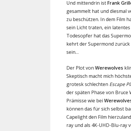
Und mittendrin ist
Frank Grill
gesammelt hat und diesmal ve
zu beschützen. In dem Film h
sein Licht traten, ein latente
Todesopfer hat das Supermond
kehrt der Supermond zurück 
sein…
Der Plot von
Werewolves
kli
Skeptisch macht mich höchsten
grotesk schlechten
Escape Pl
der späten Phase von Bruce Wi
Prämisse wie bei
Werewolve
können das für sich selbst b
Capelight den Film hierzula
ray und als 4K-UHD-Blu-ray ver