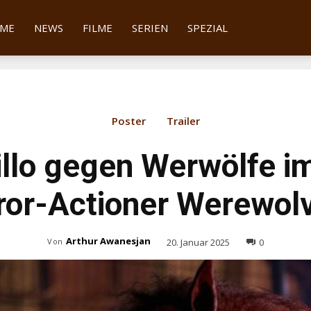
tter
ME
NEWS
FILME
SERIEN
SPEZIAL
Poster
Trailer
illo gegen Werwölfe im
ror-Actioner Werewol
Arthur Awanesjan
20. Januar 2025
0
Von