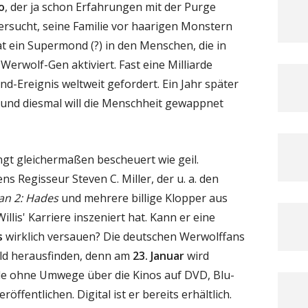
o
, der ja schon Erfahrungen mit der Purge
rsucht, seine Familie vor haarigen Monstern
at ein Supermond (?) in den Menschen, die in
s Werwolf-Gen aktiviert. Fast eine Milliarde
-Ereignis weltweit gefordert. Ein Jahr später
und diesmal will die Menschheit gewappnet
ngt gleichermaßen bescheuert wie geil.
s Regisseur Steven C. Miller, der u. a. den
an 2: Hades
und mehrere billige Klopper aus
llis' Karriere inszeniert hat. Kann er eine
s
wirklich versauen? Die deutschen Werwolffans
ald herausfinden, denn am
23. Januar
wird
nde ohne Umwege über die Kinos auf DVD, Blu-
öffentlichen. Digital ist er bereits erhältlich.