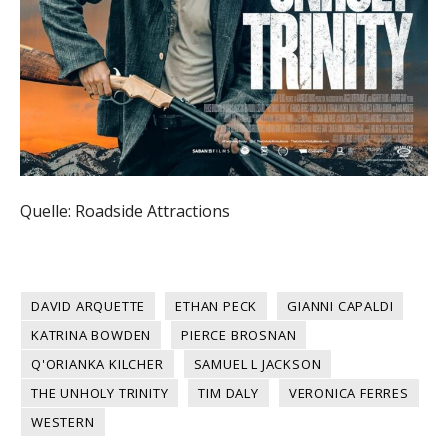
Quelle: Roadside Attractions
DAVID ARQUETTE
ETHAN PECK
GIANNI CAPALDI
KATRINA BOWDEN
PIERCE BROSNAN
Q'ORIANKA KILCHER
SAMUEL L JACKSON
THE UNHOLY TRINITY
TIM DALY
VERONICA FERRES
WESTERN