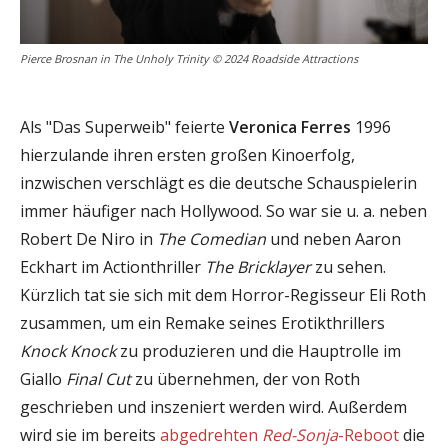
Pierce Brosnan in The Unholy Trinity © 2024 Roadside Attractions
Als "Das Superweib" feierte
Veronica Ferres
1996
hierzulande ihren ersten großen Kinoerfolg,
inzwischen verschlägt es die deutsche Schauspielerin
immer häufiger nach Hollywood. So war sie u. a. neben
Robert De Niro in
The Comedian
und neben Aaron
Eckhart im Actionthriller
The Bricklayer
zu sehen.
Kürzlich tat sie sich mit dem Horror-Regisseur Eli Roth
zusammen, um ein Remake seines Erotikthrillers
Knock Knock
zu produzieren und die Hauptrolle im
Giallo
Final Cut
zu übernehmen, der von Roth
geschrieben und inszeniert werden wird. Außerdem
wird sie im bereits
abgedrehten
Red-Sonja
-Reboot
die