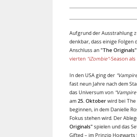
Aufgrund der Ausstrahlung zu
denkbar, dass einige Folgen d
Anschluss an
"The Originals"
vierten
"iZombie"
-Season als
In den USA ging der
"Vampire
fast neun Jahre nach dem Sta
das Universum von
"Vampire 
am
25. Oktober
wird bei The
beginnen, in dem Danielle Ro
Fokus stehen wird. Der Ableg
Originals"
spielen und das Set
Gifted – im Prinzip Hogwarts