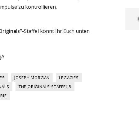
Impulse zu kontrollieren.
riginals"
-Staffel könnt Ihr Euch unten
jA
IES
JOSEPH MORGAN
LEGACIES
NALS
THE ORIGINALS STAFFEL 5
RIE