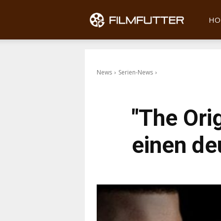
Filmfu
HO
News
Serien-News
"The Orig
einen de