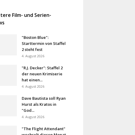
tere Film- und Serien-
ws
"Boston Blue":
Starttermin von Staffel
2 steht fest
4. August 2026
"R.J. Decker": Staffel 2
der neuen Krimiserie
hat einen...
4. August 2026
Dave Bautista soll Ryan
Hurst als Kratos in
"God...
4. August 2026
"The Flight Attendant"
wechselt diesen Monat