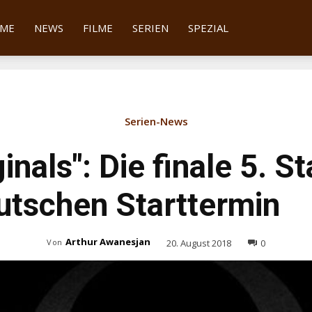
tter
ME
NEWS
FILME
SERIEN
SPEZIAL
Serien-News
inals": Die finale 5. St
utschen Starttermin
Arthur Awanesjan
20. August 2018
0
Von