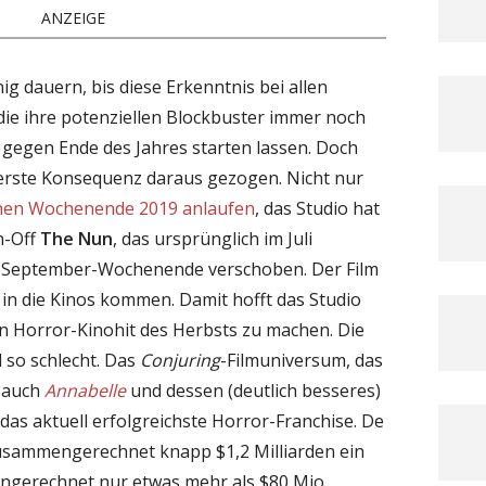
ANZEIGE
nig dauern, bis diese Erkenntnis bei allen
die ihre potenziellen Blockbuster immer noch
gegen Ende des Jahres starten lassen. Doch
 erste Konsequenz daraus gezogen. Nicht nur
chen Wochenende 2019 anlaufen
, das Studio hat
n-Off
The Nun
, das ursprünglich im Juli
ste September-Wochenende verschoben. Der Film
in die Kinos kommen. Damit hofft das Studio
en Horror-Kinohit des Herbsts zu machen. Die
 so schlecht. Das
Conjuring
-Filmuniversum, das
 auch
Annabelle
und dessen (deutlich besseres)
t das aktuell erfolgreichste Horror-Franchise. De
 zusammengerechnet knapp $1,2 Milliarden ein
gerechnet nur etwas mehr als $80 Mio.