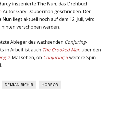
Hardy inszenierte
The Nun
, das Drehbuch
e
-Autor Gary Dauberman geschrieben. Der
e Nun
liegt aktuell noch auf dem 12. Juli, wird
ch hinten verschoben werden.
 letzte Ableger des wachsenden
Conjuring
-
s in Arbeit ist auch
The Crooked Man
über den
ing 2
. Mal sehen, ob
Conjuring 3
weitere Spin-
.
DEMIAN BICHIR
HORROR