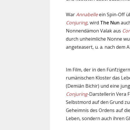
War
Annabelle
ein Spin-Off ü
Conjuring
, wird
The Nun
auch
Nonnendämon Valak aus
Con
durch unheimliche Nonne wur
angeteasert, u. a. nach dem 
Im Film, der in den Fünfziger
rumänischen Kloster das Lebe
(Demián Bichir) und eine jun
Conjuring
-Darstellerin Vera
Selbstmord auf den Grund z
Geheimnis des Ordens auf die 
Leben, sondern auch ihren Gl