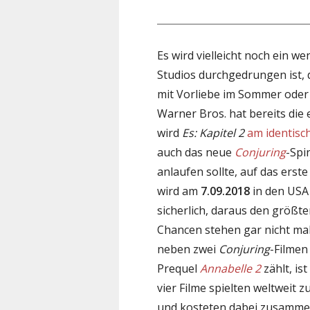
Es wird vielleicht noch ein we
Studios durchgedrungen ist, 
mit Vorliebe im Sommer oder 
Warner Bros. hat bereits die
wird
Es: Kapitel 2
am identis
auch das neue
Conjuring
-Spi
anlaufen sollte, auf das er
wird am
7.09.2018
in den USA 
sicherlich, daraus den größt
Chancen stehen gar nicht mal
neben zwei
Conjuring
-Filmen
Prequel
Annabelle 2
zählt, is
vier Filme spielten weltweit
und kosteten dabei zusammen