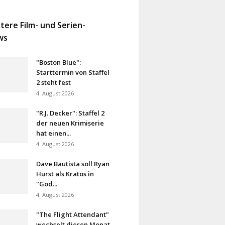
tere Film- und Serien-
ws
"Boston Blue":
Starttermin von Staffel
2 steht fest
4. August 2026
"R.J. Decker": Staffel 2
der neuen Krimiserie
hat einen...
4. August 2026
Dave Bautista soll Ryan
Hurst als Kratos in
"God...
4. August 2026
"The Flight Attendant"
wechselt diesen Monat