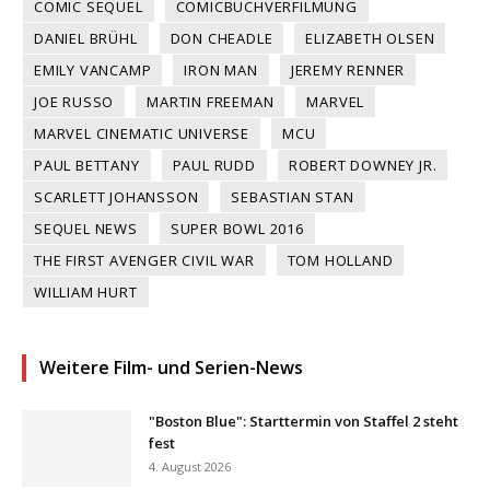
COMIC SEQUEL
COMICBUCHVERFILMUNG
DANIEL BRÜHL
DON CHEADLE
ELIZABETH OLSEN
EMILY VANCAMP
IRON MAN
JEREMY RENNER
JOE RUSSO
MARTIN FREEMAN
MARVEL
MARVEL CINEMATIC UNIVERSE
MCU
PAUL BETTANY
PAUL RUDD
ROBERT DOWNEY JR.
SCARLETT JOHANSSON
SEBASTIAN STAN
SEQUEL NEWS
SUPER BOWL 2016
THE FIRST AVENGER CIVIL WAR
TOM HOLLAND
WILLIAM HURT
Weitere Film- und Serien-News
"Boston Blue": Starttermin von Staffel 2 steht
fest
4. August 2026