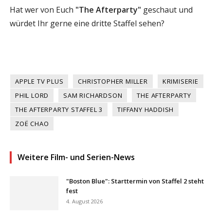
Hat wer von Euch
"The Afterparty"
geschaut und
würdet Ihr gerne eine dritte Staffel sehen?
APPLE TV PLUS
CHRISTOPHER MILLER
KRIMISERIE
PHIL LORD
SAM RICHARDSON
THE AFTERPARTY
THE AFTERPARTY STAFFEL 3
TIFFANY HADDISH
ZOË CHAO
Weitere Film- und Serien-News
"Boston Blue": Starttermin von Staffel 2 steht
fest
4. August 2026