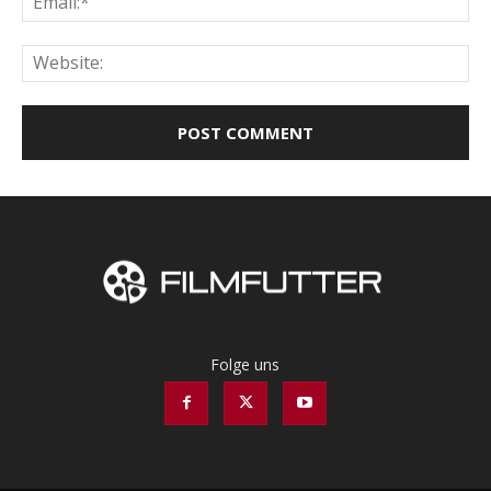
Web
Folge uns