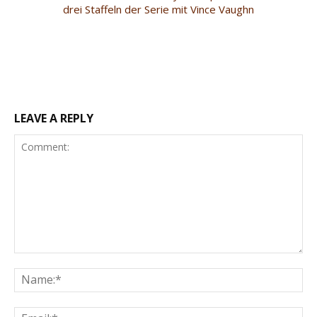
drei Staffeln der Serie mit Vince Vaughn
LEAVE A REPLY
Comment:
Na
Ema