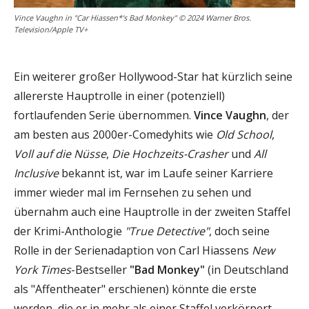
Vince Vaughn in "Car Hiassen*'s Bad Monkey" © 2024 Warner Bros.
Television/Apple TV+
Ein weiterer großer Hollywood-Star hat kürzlich seine
allererste Hauptrolle in einer (potenziell)
fortlaufenden Serie übernommen.
Vince Vaughn
, der
am besten aus 2000er-Comedyhits wie
Old School
,
Voll auf die Nüsse
,
Die Hochzeits-Crasher
und
All
Inclusive
bekannt ist, war im Laufe seiner Karriere
immer wieder mal im Fernsehen zu sehen und
übernahm auch eine Hauptrolle in der zweiten Staffel
der Krimi-Anthologie
"True Detective"
, doch seine
Rolle in der Serienadaption von Carl Hiassens
New
York Times
-Bestseller
"Bad Monkey"
(in Deutschland
als "Affentheater" erschienen) könnte die erste
werden, die er in mehr als einer Staffel verkörpert –