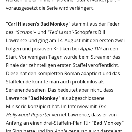
vorausgesetzt die Serie wird verlängert.
"Carl Hiassen’s Bad Monkey"
stammt aus der Feder
des
"Scrubs"
– und
"Ted Lasso"
-Schöpfers Bill
Lawrence und ging am 14. August mit den ersten zwei
Folgen und positiven Kritiken bei
Apple TV+
an den
Start. Vor wenigen Tagen wurde beim Streamer das
Finale der zehnteiligen ersten Staffel veröffentlicht.
Diese hat den kompletten Roman adaptiert und das
Staffelende könnte man auch problemlos als
Serienende sehen. Das bedeutet aber nicht, dass
Lawrence
"Bad Monkey"
als abgeschlossene
Miniserie konzipiert hat. Im Interview mit
The
Hollywood Reporter
verriet Lawrence, dass er von
Anfang an einen drei-Staffeln-Plan für
"Bad Monkey"
im Sinn hatte und ihn
Apple
genauso auch dargelegt