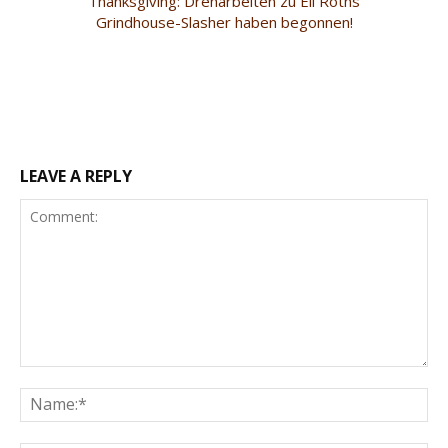
Thanksgiving: Dreharbeiten zu Eli Roths
Grindhouse-Slasher haben begonnen!
LEAVE A REPLY
Comment:
Na