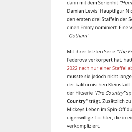
dann mit dem Serienhit
"Hom
Damian Lewis' Hauptfigur Nic
den ersten drei Staffeln der 
einen Emmy nominiert. Eine we
"Gotham"
.
Mit ihrer letzten Serie
"The 
Federova verkörpert hat, hat
2022 nach nur einer Staffel a
musste sie jedoch nicht lange
der kalifornischen Kleinstadt
der Hitserie
"Fire Country"
spi
Country"
trägt. Zusätzlich zu
Mickeys Leben im Spin-Off dur
eigenwillige Tochter, die in e
verkompliziert.