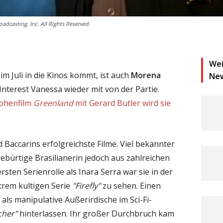
adcasting, Inc. All Rights Reserved.
Wei
im Juli in die Kinos kommt, ist auch
Morena
Ne
nterest Vanessa wieder mit von der Partie.
ophenfilm
Greenland
mit Gerard Butler wird sie
 Baccarins erfolgreichste Filme. Viel bekannter
e gebürtige Brasilianerin jedoch aus zahlreichen
ersten Serienrolle als Inara Serra war sie in der
xtrem kultigen Serie
"Firefly"
zu sehen. Einen
 als manipulative Außerirdische im Sci-Fi-
cher"
hinterlassen. Ihr großer Durchbruch kam