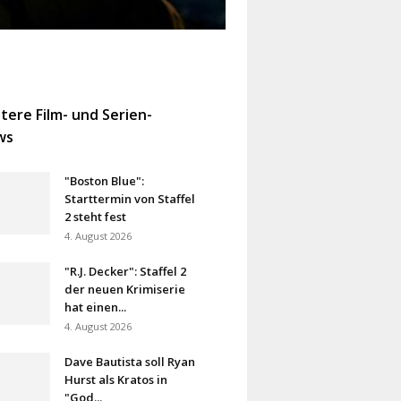
tere Film- und Serien-
ws
"Boston Blue":
Starttermin von Staffel
2 steht fest
4. August 2026
"R.J. Decker": Staffel 2
der neuen Krimiserie
hat einen...
4. August 2026
Dave Bautista soll Ryan
Hurst als Kratos in
"God...