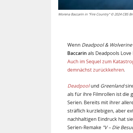
Morena Baccarin in "Fire Country" © 2024 CBS Bro
Wenn
Deadpool & Wolverine
Baccarin
als Deadpools Love I
Auch im Sequel zum Katastr
demnächst zurückkehren
.
Deadpool
und
Greenland
sind
als für ihre Filmrollen ist di
Serien. Bereits mit ihrer aller
sträflich kurzlebigen, aber e
nachhaltigen Eindruck hat sie
Serien-Remake
"V – Die Besu