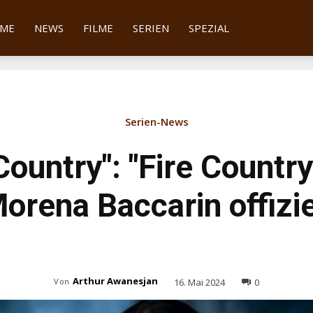
tter
ME
NEWS
FILME
SERIEN
SPEZIAL
Serien-News
Country": "Fire Countr
orena Baccarin offizie
Arthur Awanesjan
16. Mai 2024
0
Von