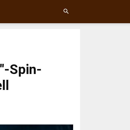
y"-Spin-
ll