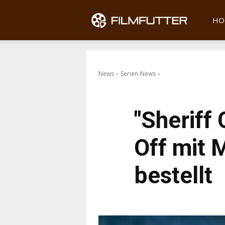
Filmfu
HO
News
Serien-News
"Sheriff 
Off mit M
bestellt