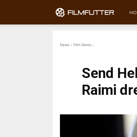
Filmfu
HO
News
Film-News
Send Hel
Raimi dr