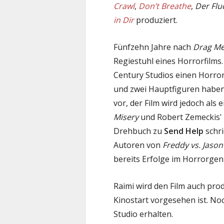
Crawl
,
Don’t Breathe
,
Der Flu
in Dir
produziert.
Fünfzehn Jahre nach
Drag Me
Regiestuhl eines Horrorfilms
Century Studios einen Horrort
und zwei Hauptfiguren haben 
vor, der Film wird jedoch al
Misery
und Robert Zemeckis'
Drehbuch zu
Send Help
schri
Autoren von
Freddy vs. Jason
bereits Erfolge im Horrorgen
Raimi wird den Film auch pro
Kinostart vorgesehen ist. No
Studio erhalten.