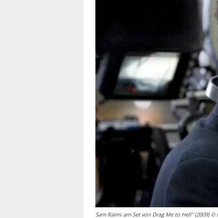
Sam Raimi am Set von Drag Me to Hell" (2009) © U