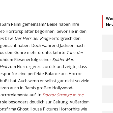
Wei
d Sam Raimi gemeinsam? Beide haben ihre
Ne
et-Horrorsplatter begonnen, bevor sie in den
an
bzw.
Der Herr der Ringe
erfolgreich den
 gemacht haben. Doch während Jackson nach
aus dem Genre mehr drehte, kehrte
Tanz-der-
achdem Riesenerfolg seiner
Spider-Man
-
Hell
zum Horrorgenre zurück und zeigte, dass
espür für eine perfekte Balance aus Horror
t hat. Auch wenn er selbst gar nicht so viele
blitzen auch in Ramis großen Hollywood-
orrorelemente auf. In
Doctor Strange in the
sie besonders deutlich zur Geltung. Außerdem
ionsfirma Ghost House Pictures Horrorhits wie