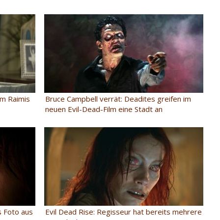
am Raimis
Bruce Campbell verrät: Deadites greifen im
neuen Evil-Dead-Film eine Stadt an
s Foto aus
Evil Dead Rise: Regisseur hat bereits mehrere