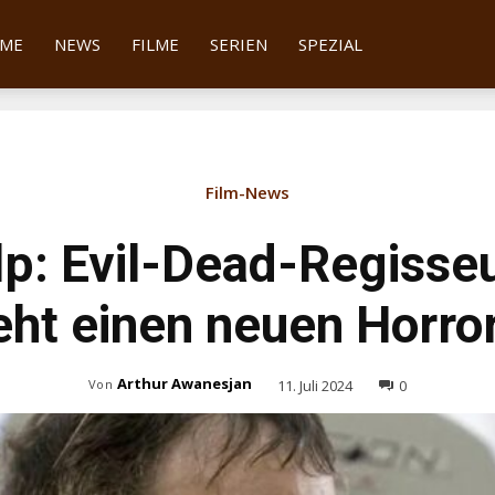
tter
ME
NEWS
FILME
SERIEN
SPEZIAL
Film-News
p: Evil-Dead-Regisse
eht einen neuen Horro
Arthur Awanesjan
11. Juli 2024
0
Von