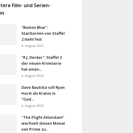
tere Film- und Serien-
ws
"Boston Blue":
Starttermin von Staffel
2 steht fest
4. August 2026
"R.J. Decker": Staffel 2
der neuen Krimiserie
hat einen...
4. August 2026
Dave Bautista soll Ryan
Hurst als Kratos in
"God...
4. August 2026
"The Flight Attendant"
wechselt diesen Monat
von Prime zu...