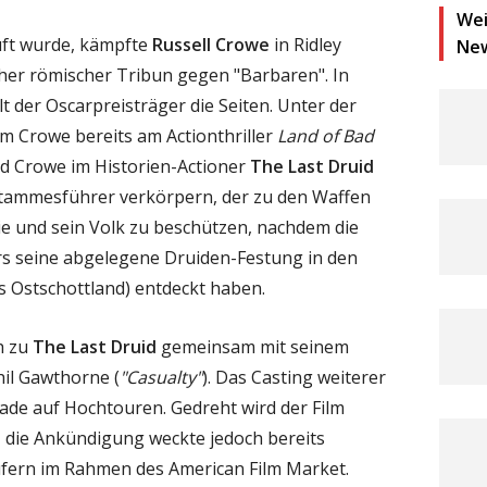
Wei
uft wurde, kämpfte
Russell Crowe
in Ridley
Ne
her römischer Tribun gegen "Barbaren". In
t der Oscarpreisträger die Seiten. Unter der
em Crowe bereits am Actionthriller
Land of Bad
d Crowe im Historien-Actioner
The Last Druid
 Stammesführer verkörpern, der zu den Waffen
ie und sein Volk zu beschützen, nachdem die
s seine abgelegene Druiden-Festung in den
 Ostschottland) entdeckt haben.
h zu
The Last Druid
gemeinsam mit seinem
il Gawthorne (
"Casualty"
). Das Casting weiterer
ade auf Hochtouren. Gedreht wird der Film
r, die Ankündigung weckte jedoch bereits
ufern im Rahmen des American Film Market.