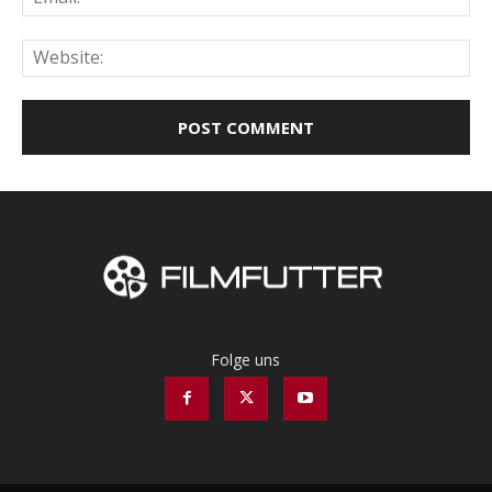
Web
Folge uns