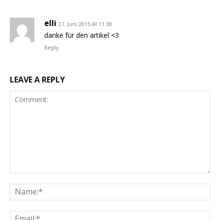
elli
27. Juni 2015 At 11:38
danke für den artikel <3
Reply
LEAVE A REPLY
Comment:
Na
Ema