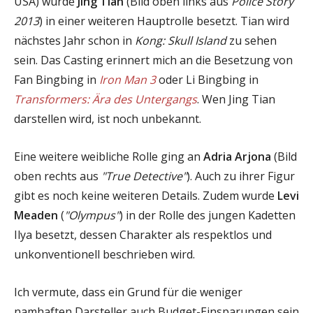
USA) wurde
Jing Tian
(Bild oben links aus
Police Story
2013
) in einer weiteren Hauptrolle besetzt. Tian wird
nächstes Jahr schon in
Kong: Skull Island
zu sehen
sein. Das Casting erinnert mich an die Besetzung von
Fan Bingbing in
Iron Man 3
oder Li Bingbing in
Transformers: Ära des Untergangs
. Wen Jing Tian
darstellen wird, ist noch unbekannt.
Eine weitere weibliche Rolle ging an
Adria Arjona
(Bild
oben rechts aus
"True Detective"
). Auch zu ihrer Figur
gibt es noch keine weiteren Details. Zudem wurde
Levi
Meaden
(
"Olympus"
) in der Rolle des jungen Kadetten
Ilya besetzt, dessen Charakter als respektlos und
unkonventionell beschrieben wird.
Ich vermute, dass ein Grund für die weniger
namhaften Darsteller auch Budget-Einsparungen sein