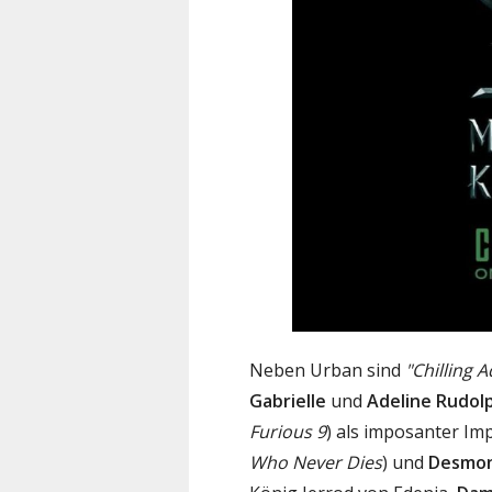
Neben Urban sind
"Chilling 
Gabrielle
und
Adeline Rudol
Furious 9
) als imposanter I
Who Never Dies
) und
Desmon