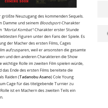
der größte Neuzugang des kommenden Sequels.
 Van Damme und seinem
Bloodsport
-Charakter
in
"Mortal Kombat"
-Charakter erster Stunde
iebtesten Figuren unter den Fans der Spiele. Es
ung der Macher des ersten Films, Cages
ilm aufzusparen, weil er ansonsten die gesamte
hen und den anderen Charakteren die Show
 wichtige Rolle im zweiten Film spielen würde,
 das Ende des ersten Films bereitete die
ls Raiden (
Tadanobu Asano
) Cole Young
, um Cage für das titelgebende Turnier zu
 Rolle ist en Machern des zweiten Teils ein
n.