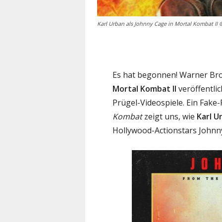
Karl Urban als Johnny Cage in Mortal Kombat II
Es hat begonnen! Warner Bros.
Mortal Kombat II
veröffentlic
Prügel-Videospiele. Ein Fak
Kombat
zeigt uns, wie
Karl U
Hollywood-Actionstars Johnn