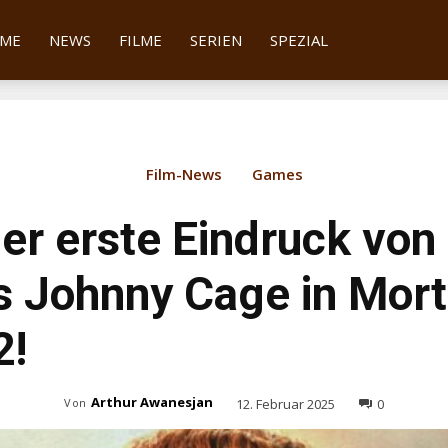
tter
ME
NEWS
FILME
SERIEN
SPEZIAL
Film-News
Games
der erste Eindruck von
s Johnny Cage in Mort
2!
Arthur Awanesjan
12. Februar 2025
0
Von