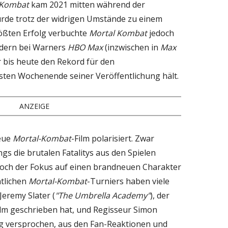
 Kombat
kam 2021 mitten während der
urde trotz der widrigen Umstände zu einem
rößten Erfolg verbuchte
Mortal Kombat
jedoch
ndern bei Warners
HBO Max
(inzwischen in
Max
 bis heute den Rekord für den
sten Wochenende seiner Veröffentlichung hält.
ANZEIGE
neue
Mortal-Kombat
-Film polarisiert. Zwar
gs die brutalen Fatalitys aus den Spielen
och der Fokus auf einen brandneuen Charakter
ntlichen
Mortal-Kombat
-Turniers haben viele
Jeremy Slater (
"The Umbrella Academy"
), der
lm geschrieben hat, und Regisseur Simon
g versprochen, aus den Fan-Reaktionen und