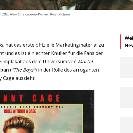
 © 2025 New Line Cinema/Warner Bros. Pictures
Wei
 hat das erste offizielle Marketingmaterial zu
Ne
ht und es ist ein echter Knüller für die Fans der
e-Filmplakat aus dem Universum von
Mortal
rban
(
"The Boys"
) in der Rolle des arroganten
y Cage aussieht: