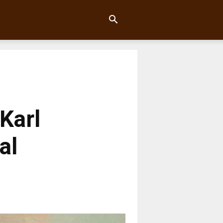
 Karl
al