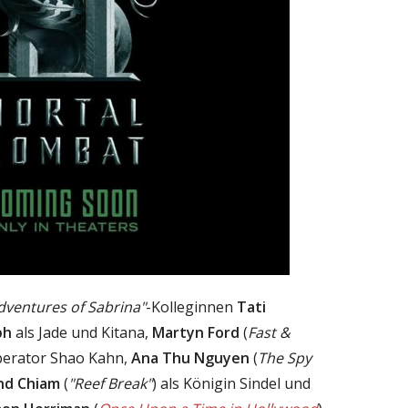
Adventures of Sabrina"
-Kolleginnen
Tati
ph
als Jade und Kitana,
Martyn Ford
(
Fast &
mperator Shao Kahn,
Ana Thu Nguyen
(
The Spy
d Chiam
(
"Reef Break"
) als Königin Sindel und