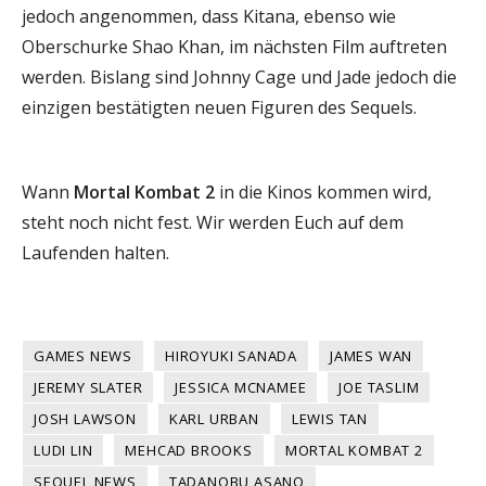
jedoch angenommen, dass Kitana, ebenso wie
Oberschurke Shao Khan, im nächsten Film auftreten
werden. Bislang sind Johnny Cage und Jade jedoch die
einzigen bestätigten neuen Figuren des Sequels.
Wann
Mortal Kombat 2
in die Kinos kommen wird,
steht noch nicht fest. Wir werden Euch auf dem
Laufenden halten.
GAMES NEWS
HIROYUKI SANADA
JAMES WAN
JEREMY SLATER
JESSICA MCNAMEE
JOE TASLIM
JOSH LAWSON
KARL URBAN
LEWIS TAN
LUDI LIN
MEHCAD BROOKS
MORTAL KOMBAT 2
SEQUEL NEWS
TADANOBU ASANO