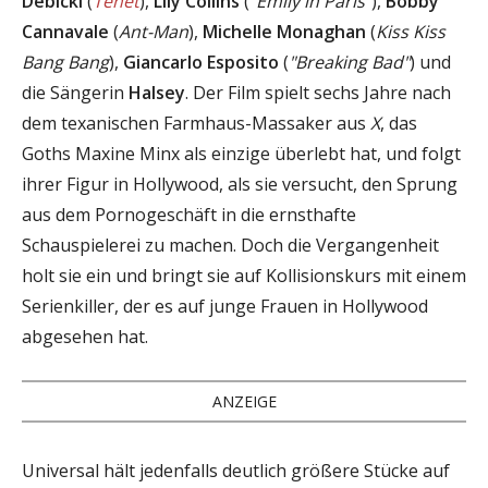
Debicki
(
Tenet
),
Lily Collins
(
"Emily in Paris"
),
Bobby
Cannavale
(
Ant-Man
),
Michelle Monaghan
(
Kiss Kiss
Bang Bang
),
Giancarlo Esposito
(
"Breaking Bad"
) und
die Sängerin
Halsey
. Der Film spielt sechs Jahre nach
dem texanischen Farmhaus-Massaker aus
X
, das
Goths Maxine Minx als einzige überlebt hat, und folgt
ihrer Figur in Hollywood, als sie versucht, den Sprung
aus dem Pornogeschäft in die ernsthafte
Schauspielerei zu machen. Doch die Vergangenheit
holt sie ein und bringt sie auf Kollisionskurs mit einem
Serienkiller, der es auf junge Frauen in Hollywood
abgesehen hat.
ANZEIGE
Universal hält jedenfalls deutlich größere Stücke auf