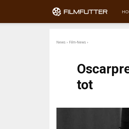
Filmfu
HO
News
Film-News
Oscarprei
tot