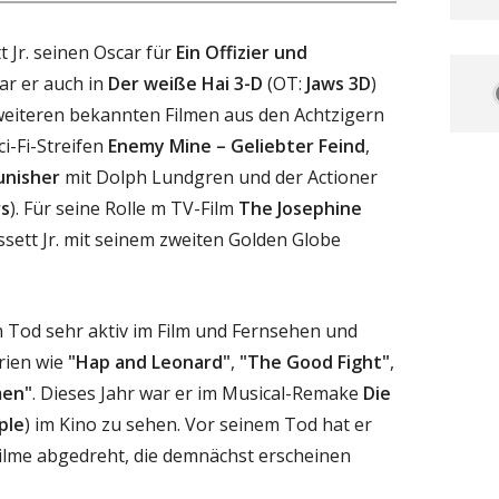
t Jr. seinen Oscar für
Ein Offizier und
r er auch in
Der weiße Hai 3-D
(OT:
Jaws 3D
)
weiteren bekannten Filmen aus den Achtzigern
i-Fi-Streifen
Enemy Mine – Geliebter Feind
,
unisher
mit Dolph Lundgren und der Actioner
rs
). Für seine Rolle m TV-Film
The Josephine
sett Jr. mit seinem zweiten Golden Globe
em Tod sehr aktiv im Film und Fernsehen und
erien wie
"Hap and Leonard"
,
"The Good Fight"
,
en"
. Dieses Jahr war er im Musical-Remake
Die
ple
) im Kino zu sehen. Vor seinem Tod hat er
lme abgedreht, die demnächst erscheinen