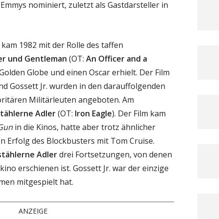
 Emmys nominiert, zuletzt als Gastdarsteller in
.
kam 1982 mit der Rolle des taffen
zier und Gentleman
(OT:
An Officer and a
n Golden Globe und einen Oscar erhielt. Der Film
nd Gossett Jr. wurden in den darauffolgenden
oritären Militärleuten angeboten. Am
stählerne Adler
(OT:
Iron Eagle
). Der Film kam
Gun
in die Kinos, hatte aber trotz ähnlicher
n Erfolg des Blockbusters mit Tom Cruise.
stählerne Adler
drei Fortsetzungen, von denen
kino erschienen ist. Gossett Jr. war der einzige
ilmen mitgespielt hat.
ANZEIGE