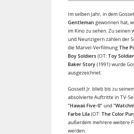
Im selben Jahr, in dem Gosset
Gentleman
gewonnen hat, wa
im Kino zu sehen. Zu seinen 
und Neunzigern zählen der Sc
die Marvel-Verfilmung
The P
Boy Soldiers
(OT:
Toy Soldie
Baker Story
(1991) wurde Gos
ausgezeichnet.
Gossett Jr. blieb bis zu sein
absolvierte Auftritte in TV-S
"Hawaii Five-0"
und
"Watchm
Farbe Lila
(OT:
The Color Pur
außerdem mehrere weitere Fi
werden.