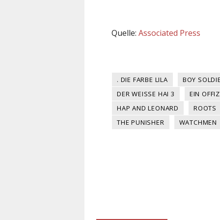
Quelle:
Associated Press
. DIE FARBE LILA
BOY SOLDI
DER WEISSE HAI 3
EIN OFFI
HAP AND LEONARD
ROOTS
THE PUNISHER
WATCHMEN