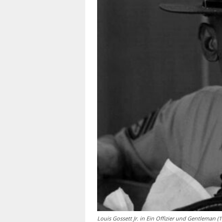
Louis Gossett Jr. in Ein Offizier und Gentleman 