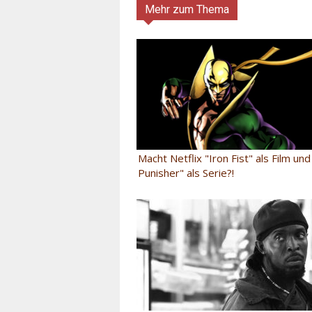
Mehr zum Thema
Macht Netflix "Iron Fist" als Film un
Punisher" als Serie?!