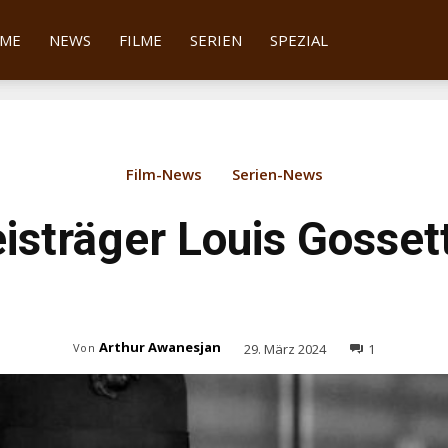
tter
ME
NEWS
FILME
SERIEN
SPEZIAL
Film-News
Serien-News
sträger Louis Gossett 
Arthur Awanesjan
29. März 2024
1
Von