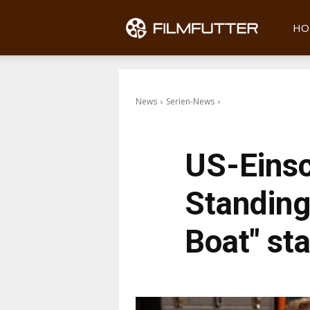
Filmfu
HO
News
Serien-News
US-Einsc
Standing"
Boat" sta