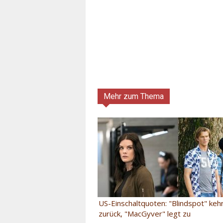
Mehr zum Thema
US-Einschaltquoten: "Blindspot" keh
zurück, "MacGyver" legt zu