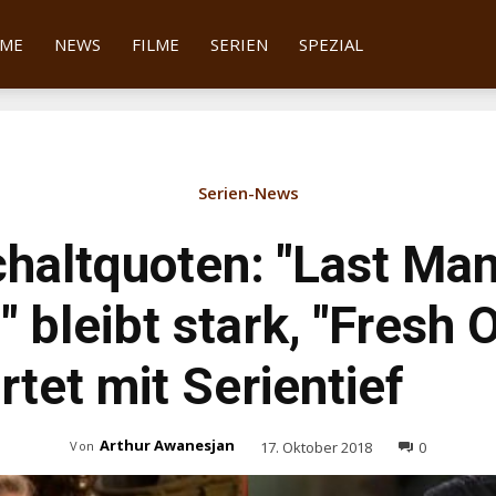
tter
ME
NEWS
FILME
SERIEN
SPEZIAL
Serien-News
haltquoten: "Last Ma
 bleibt stark, "Fresh O
rtet mit Serientief
Arthur Awanesjan
17. Oktober 2018
0
Von