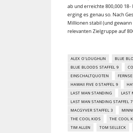
ab und erreichte 800,000 18- 
erging es genau so. Nach Ge
Millionen stabil (und gewann
relevanten Zielgruppe auf 800
ALEX O'LOUGHLIN
BLUE BL
BLUE BLOODS STAFFEL 9
CO
EINSCHALTQUOTEN
FERNS
HAWAII FIVE 0 STAFFEL 9
HA
LAST MAN STANDING
LAST
LAST MAN STANDING STAFFEL 7
MACGYVER STAFFEL 3
MINN
THE COOL KIDS
THE COOL 
TIM ALLEN
TOM SELLECK