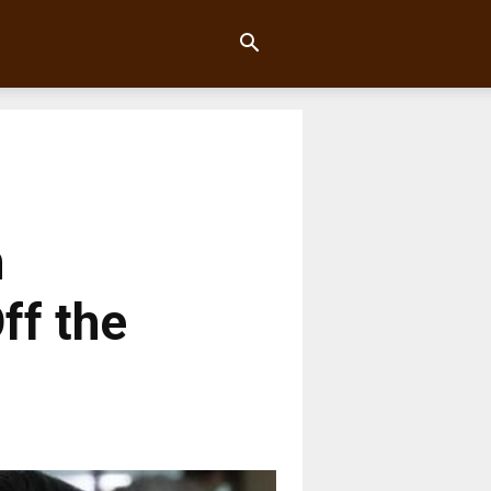
n
ff the