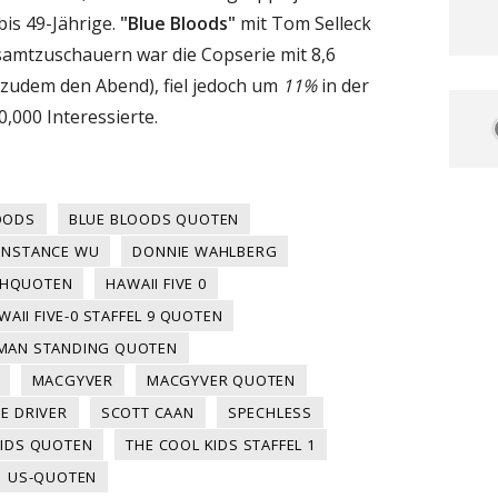
bis 49-Jährige.
"Blue Bloods"
mit Tom Selleck
samtzuschauern war die Copserie mit 8,6
 zudem den Abend), fiel jedoch um
11%
in der
,000 Interessierte.
OODS
BLUE BLOODS QUOTEN
NSTANCE WU
DONNIE WAHLBERG
EHQUOTEN
HAWAII FIVE 0
WAII FIVE-0 STAFFEL 9 QUOTEN
 MAN STANDING QUOTEN
MACGYVER
MACGYVER QUOTEN
IE DRIVER
SCOTT CAAN
SPECHLESS
KIDS QUOTEN
THE COOL KIDS STAFFEL 1
US-QUOTEN