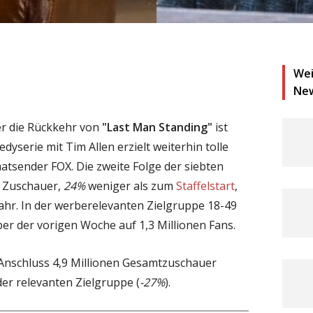
Wei
Ne
r die Rückkehr von
"Last Man Standing"
ist
dyserie mit Tim Allen erzielt weiterhin tolle
tsender FOX. Die zweite Folge der siebten
en Zuschauer,
24%
weniger als zum
Staffelstart
,
ahr. In der werberelevanten Zielgruppe 18-49
r der vorigen Woche auf 1,3 Millionen Fans.
 Anschluss 4,9 Millionen Gesamtzuschauer
 der relevanten Zielgruppe (
-27%
).