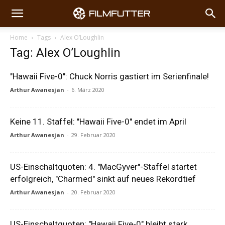
Home
Tags
Alex O’Loughlin
Tag: Alex O’Loughlin
"Hawaii Five-0": Chuck Norris gastiert im Serienfinale!
Arthur Awanesjan
-
6. März 2020
Keine 11. Staffel: "Hawaii Five-0" endet im April
Arthur Awanesjan
-
29. Februar 2020
US-Einschaltquoten: 4. "MacGyver"-Staffel startet
erfolgreich, "Charmed" sinkt auf neues Rekordtief
Arthur Awanesjan
-
20. Februar 2020
US-Einschaltquoten: "Hawaii Five-0" bleibt stark,