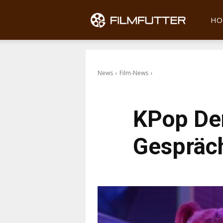
Filmfu
HO
News
Film-News
KPop Dem
Gespräch