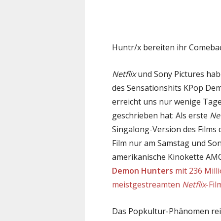
Huntr/x bereiten ihr Comebac
Netflix
und Sony Pictures hab
des Sensationshits KPop D
erreicht uns nur wenige Ta
geschrieben hat: Als erste
Net
Singalong-Version des Films 
Film nur am Samstag und Son
amerikanische Kinokette AMC
Demon Hunters
mit 236 Mil
meistgestreamten
Netflix
-Fil
Das Popkultur-Phänomen reic