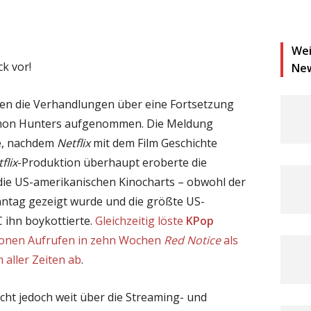
Wei
k vor!
Ne
en die Verhandlungen über eine Fortsetzung
emon Hunters aufgenommen. Die Meldung
ge, nachdem
Netflix
mit dem Film Geschichte
flix
-Produktion überhaupt eroberte die
die US-amerikanischen Kinocharts – obwohl der
ntag gezeigt wurde und die größte US-
 ihn boykottierte.
Gleichzeitig löste
KPop
lionen Aufrufen in zehn Wochen
Red Notice
als
m aller Zeiten ab
.
ht jedoch weit über die Streaming- und