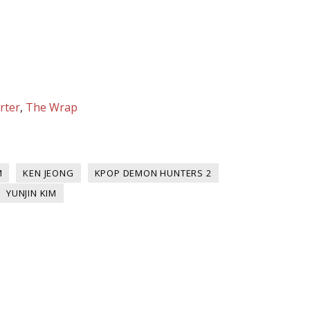
rter
,
The Wrap
M
KEN JEONG
KPOP DEMON HUNTERS 2
YUNJIN KIM