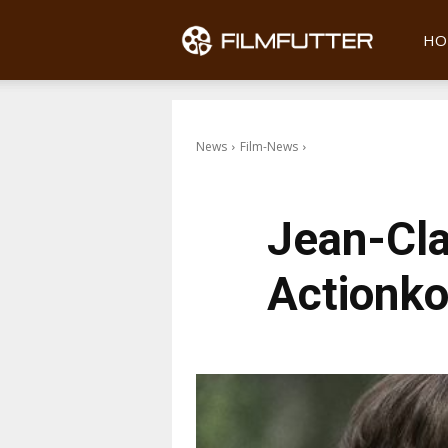
Filmfu
HO
News
Film-News
Jean-Cl
Actionko