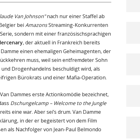
Claude Van Johnson"
nach nur einer Staffel ab
 Belgier bei
Amazons
Streaming-Konkurrenten
r Serie, sondern mit einer französischsprachigen
Mercenary
, der aktuell in Frankreich bereits
an Damme einen ehemaligen Geheimagenten, der
rückkehren muss, weil sein entfremdeter Sohn
- und Drogenhandelns beschuldigt wird, als
eifrigen Bürokrats und einer Mafia-Operation.
 Van Dammes erste Actionkomödie bezeichnet,
 dass
Dschungelcamp – Welcome to the Jungle
reits eine war. Aber sei’s drum. Van Damme
klärung, in der er begeistert von dem Film
ßen als Nachfolger von Jean-Paul Belmondo