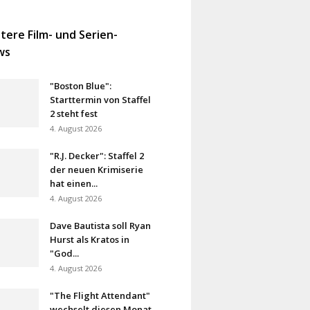
tere Film- und Serien-
ws
"Boston Blue":
Starttermin von Staffel
2 steht fest
4. August 2026
"R.J. Decker": Staffel 2
der neuen Krimiserie
hat einen...
4. August 2026
Dave Bautista soll Ryan
Hurst als Kratos in
"God...
4. August 2026
"The Flight Attendant"
wechselt diesen Monat