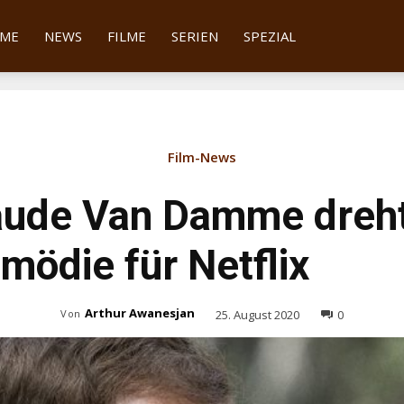
tter
ME
NEWS
FILME
SERIEN
SPEZIAL
Film-News
aude Van Damme dreht
mödie für Netflix
Arthur Awanesjan
25. August 2020
0
Von