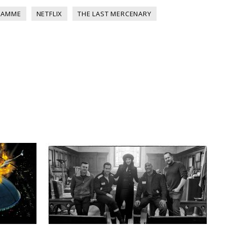
 DAMME
NETFLIX
THE LAST MERCENARY