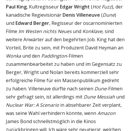
Paul King
, Kultregisseur
Edgar Wright
(
Hot Fuzz
), der
kanadische Regievisionär
Denis Villeneuve
(
Dune
)
und
Edward Berger
, Regisseur der oscarnominierten
Filme
Im Westen nichts Neues
und
Konklave
, sind
weitere Anwärter auf den begehrten Job. King hat den
Vorteil, Brite zu sein, mit Produzent David Heyman an
Wonka
und den
Paddington
-Filmen
zusammenbearbeitet zu haben und im Gegensatz zu
Berger, Wright und Nolan bereits kommerziell sehr
erfolgreiche Filme für ein Massenpublikum gedreht
zu haben. Villeneuve dürfte nach seinen
Dune
-Filmen
sehr gefragt sein, ist allerdings mit
Dune Messiah
und
Nuclear War: A Scenario
in absehbarer Zeit verplant,
was seine Wahl verhindern könnte, wenn
Amazon
James Bond schnellstmöglich in die Kinos
zurückbringen will. Ich wäre sehr neugierig, welchen