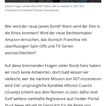
Daniel Craig in James Bond 007: Keine Zeit zu sterben © 2021 Eon
Productions/Universal Pictures International
Wer wird der neue James Bond? Wann wird der Film in
die Kinos kommen? Wird der neue Rechteinhaber
Amazon
versuchen, das ikonisch Franchise mit
überflüssigen Spin-Offs und TV-Serien
auszuschlachten?
Auf diese brennenden Fragen vieler Bond-Fans haben
wir noch keine Antworten, doch bald wissen wir
vielleicht, wer die nächste Mission von 007 inszenieren
wird. Der ursprüngliche Kandidat Alfonso Cuarón
(
Gravity
) scheint aus dem Rennen zu sein, dafür sind
fünf weitere namhafte Regisseure laut Insider-Portal
Puck News
aktuell im Gespräch für die Regie von