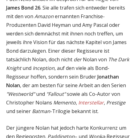
James Bond 26
. Sie alle trafen sich entweder bereits
mit den von
Amazon
ernannten Franchise-
Produzenten David Heyman und Amy Pascal oder
werden sich demnächst mit ihnen noch treffen, um
jeweils ihre Vision für das nächste Kapitel von James
Bond darzulegen. Einer dieser Regisseure ist
tatsächlich Nolan, doch nicht
der
Nolan von
The Dark
Knight
und
Inception
, auf den viele als Bond-
Regisseur hoffen, sondern sein Bruder
Jonathan
Nolan
, der am besten für seine Arbeit an den Serien
"Westworld"
und
"Fallout"
sowie als Co-Autor von
Christopher Nolans
Memento
,
Interstellar
,
Prestige
und seiner
Batman
-Trilogie bekannt ist.
Der jüngere Nolan hat jedoch harte Konkurrenz um
den Regieposten.
Paddington
– und
Wonka
-Regisseur