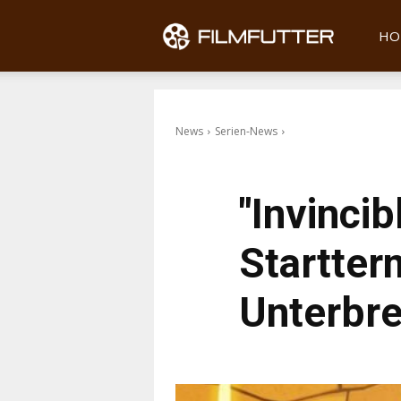
Filmfu
HO
News
Serien-News
"Invincib
Startter
Unterbre