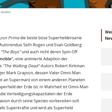
 Studios
Wei
zon Prime
die beste böse Superheldenserie
Ne
-Autorenduo Seth Rogen und Evan Goldberg
t
"The Boys"
und auch nicht deren Spin-Off
ncible"
, eine animierte Adaption der
es
"The Walking Dead"
-Autors Robert Kirkman.
ager Mark Grayson, dessen Vater Omni-Man
nt an Superman) von einem anderen Planeten
erheld der Erde ist. In Wahrheit ist Omni-Man
 die Verteidigungskapazitäten der Erde
asion durch seine Spezies vorbereiten soll.
alls Superkräfte und wird als Superheld