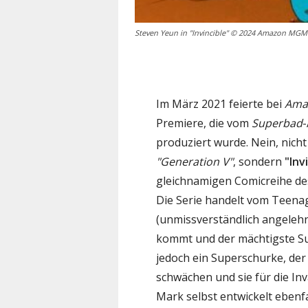
Steven Yeun in "Invincible" © 2024 Amazon MGM
Im März 2021 feierte bei
Ama
Premiere, die vom
Superbad
produziert wurde. Nein, nich
"Generation V"
, sondern
"Invi
gleichnamigen Comicreihe d
Die Serie handelt vom Teen
(unmissverständlich angeleh
kommt und der mächtigste Sup
jedoch ein Superschurke, der
schwächen und sie für die Inv
Mark selbst entwickelt ebenf