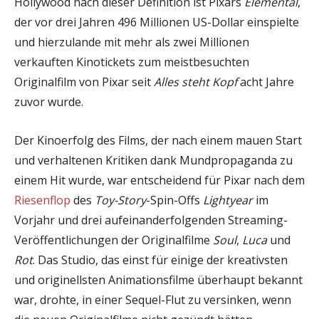
Hollywood nach dieser Definition ist Pixars
Elemental
,
der vor drei Jahren 496 Millionen US-Dollar einspielte
und hierzulande mit mehr als zwei Millionen
verkauften Kinotickets zum meistbesuchten
Originalfilm von Pixar seit
Alles steht Kopf
acht Jahre
zuvor wurde.
Der Kinoerfolg des Films, der nach einem mauen Start
und verhaltenen Kritiken dank Mundpropaganda zu
einem Hit wurde, war entscheidend für Pixar nach dem
Riesenflop
des
Toy-Story
-Spin-Offs
Lightyear
im
Vorjahr und drei aufeinanderfolgenden Streaming-
Veröffentlichungen der Originalfilme
Soul
,
Luca
und
Rot
. Das Studio, das einst für einige der kreativsten
und originellsten Animationsfilme überhaupt bekannt
war, drohte, in einer Sequel-Flut zu versinken, wenn