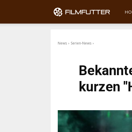
Filmfu
HO
News
Serien-News
Bekannte
kurzen "