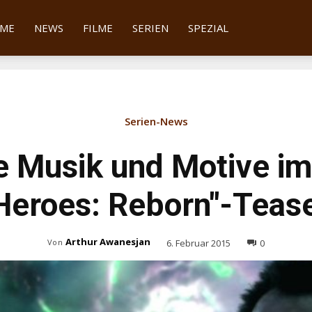
tter
ME
NEWS
FILME
SERIEN
SPEZIAL
Serien-News
 Musik und Motive im
Heroes: Reborn"-Teas
Arthur Awanesjan
6. Februar 2015
0
Von