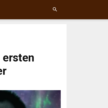
 ersten
er