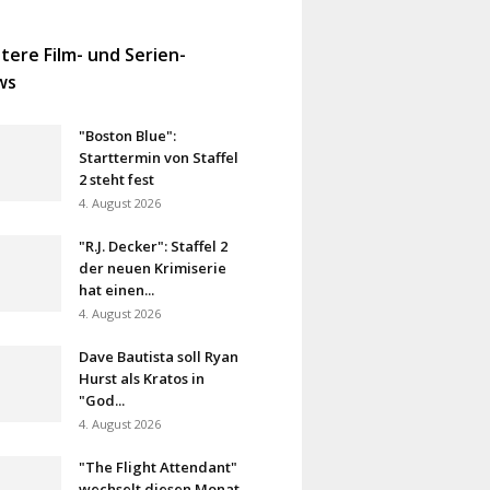
tere Film- und Serien-
ws
"Boston Blue":
Starttermin von Staffel
2 steht fest
4. August 2026
"R.J. Decker": Staffel 2
der neuen Krimiserie
hat einen...
4. August 2026
Dave Bautista soll Ryan
Hurst als Kratos in
"God...
4. August 2026
"The Flight Attendant"
wechselt diesen Monat