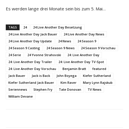
Es werden lange drei Monate sein bis zum 5. Mai…
TAGS
24
24 Live Another Day Besetzung
24 Live Another Day Jack Bauer
24 Live Another Day News
24 Live Another Day Update
24 News
24 Season 9
24 Season 9 Casting
24 Season 9 News
24 Season 9 Vorschau
24 Serie
24 Yvonne Strahovski
24: Live Another Day
24: Live Another Day Trailer
24: Live Another Day TV-Spot
24: Live Another Day Vorschau
Benjamin Bratt
featured
Jack Bauer
Jack is Back
John Boyega
Kiefer Sutherland
Kiefer Sutherland Jack Bauer
Kim Raver
Mary Lynn Rajskub
Seriennews
Stephen Fry
Tate Donovan
TV News
William Devane