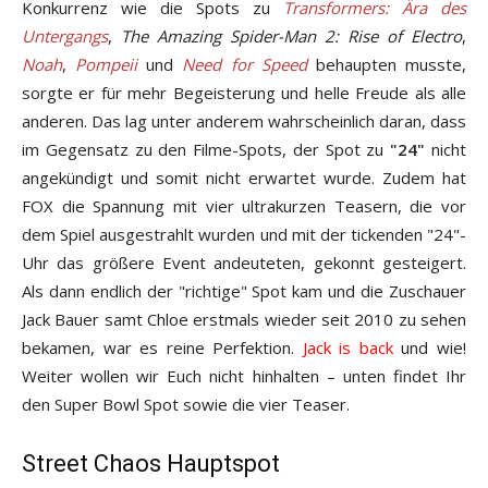
Konkurrenz wie die Spots zu
Transformers: Ära des
Untergangs
,
The Amazing Spider-Man 2: Rise of Electro
,
Noah
,
Pompeii
und
Need for Speed
behaupten musste,
sorgte er für mehr Begeisterung und helle Freude als alle
anderen. Das lag unter anderem wahrscheinlich daran, dass
im Gegensatz zu den Filme-Spots, der Spot zu
"24"
nicht
angekündigt und somit nicht erwartet wurde. Zudem hat
FOX die Spannung mit vier ultrakurzen Teasern, die vor
dem Spiel ausgestrahlt wurden und mit der tickenden "24"-
Uhr das größere Event andeuteten, gekonnt gesteigert.
Als dann endlich der "richtige" Spot kam und die Zuschauer
Jack Bauer samt Chloe erstmals wieder seit 2010 zu sehen
bekamen, war es reine Perfektion.
Jack is back
und wie!
Weiter wollen wir Euch nicht hinhalten – unten findet Ihr
den Super Bowl Spot sowie die vier Teaser.
Street Chaos Hauptspot