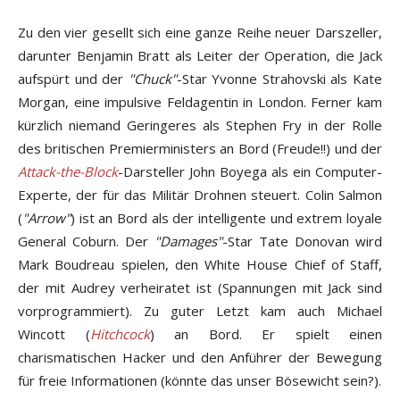
Zu den vier gesellt sich eine ganze Reihe neuer Darszeller,
darunter Benjamin Bratt als Leiter der Operation, die Jack
aufspürt und der
"Chuck"
-Star Yvonne Strahovski als Kate
Morgan, eine impulsive Feldagentin in London. Ferner kam
kürzlich niemand Geringeres als Stephen Fry in der Rolle
des britischen Premierministers an Bord (Freude!!) und der
Attack-the-Block
-Darsteller John Boyega als ein Computer-
Experte, der für das Militär Drohnen steuert. Colin Salmon
(
"Arrow"
) ist an Bord als der intelligente und extrem loyale
General Coburn. Der
"Damages"
-Star Tate Donovan wird
Mark Boudreau spielen, den White House Chief of Staff,
der mit Audrey verheiratet ist (Spannungen mit Jack sind
vorprogrammiert). Zu guter Letzt kam auch Michael
Wincott (
Hitchcock
) an Bord. Er spielt einen
charismatischen Hacker und den Anführer der Bewegung
für freie Informationen (könnte das unser Bösewicht sein?).