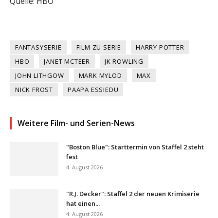
Quelle: HBO
FANTASYSERIE
FILM ZU SERIE
HARRY POTTER
HBO
JANET MCTEER
JK ROWLING
JOHN LITHGOW
MARK MYLOD
MAX
NICK FROST
PAAPA ESSIEDU
Weitere Film- und Serien-News
"Boston Blue": Starttermin von Staffel 2 steht
fest
4. August 2026
"R.J. Decker": Staffel 2 der neuen Krimiserie
hat einen...
4. August 2026