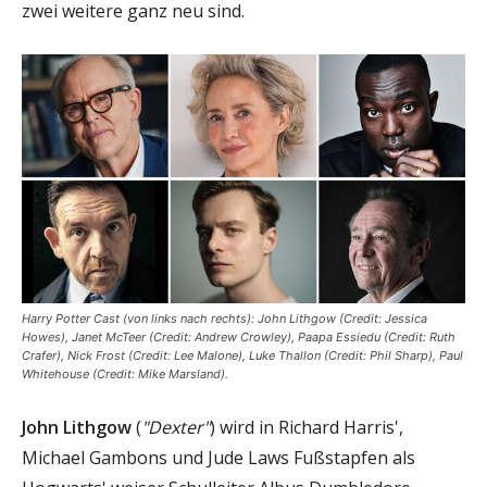
zwei weitere ganz neu sind.
Harry Potter Cast (von links nach rechts): John Lithgow (Credit: Jessica
Howes), Janet McTeer (Credit: Andrew Crowley), Paapa Essiedu (Credit: Ruth
Crafer), Nick Frost (Credit: Lee Malone), Luke Thallon (Credit: Phil Sharp), Paul
Whitehouse (Credit: Mike Marsland).
John Lithgow
(
"Dexter"
) wird in Richard Harris',
Michael Gambons und Jude Laws Fußstapfen als