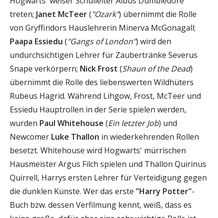
Hogwarts' weiser Schulleiter Albus Dumbledore
treten;
Janet McTeer
(
"Ozark"
) übernimmt die Rolle
von Gryffindors Hauslehrerin Minerva McGonagall;
Paapa Essiedu
(
"Gangs of London"
) wird den
undurchsichtigen Lehrer für Zaubertränke Severus
Snape verkörpern;
Nick Frost
(
Shaun of the Dead
)
übernimmt die Rolle des liebenswerten Wildhüters
Rubeus Hagrid. Während Lihgow, Frost, McTeer und
Essiedu Hauptrollen in der Serie spielen werden,
wurden
Paul Whitehouse
(
Ein letzter Job
) und
Newcomer
Luke Thallon
in wiederkehrenden Rollen
besetzt. Whitehouse wird Hogwarts' mürrischen
Hausmeister Argus Filch spielen und Thallon Quirinus
Quirrell, Harrys ersten Lehrer für Verteidigung gegen
die dunklen Künste. Wer das erste
"Harry Potter"
-
Buch bzw. dessen Verfilmung kennt, weiß, dass es