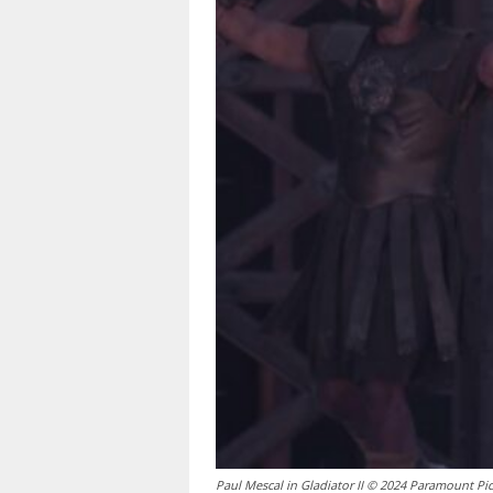
Paul Mescal in Gladiator II © 2024 Paramount Pic