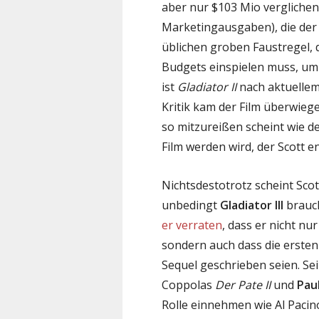
aber nur $103 Mio verglichen
Marketingausgaben), die der 
üblichen groben Faustregel, 
Budgets einspielen muss, um
ist
Gladiator II
nach aktuellem 
Kritik kam der Film überwieg
so mitzureißen scheint wie de
Film werden wird, der Scott e
Nichtsdestotrotz scheint Scot
unbedingt
Gladiator III
brauc
er verraten
, dass er nicht nu
sondern auch dass die erste
Sequel geschrieben seien. Sei
Coppolas
Der Pate II
und
Pau
Rolle einnehmen wie Al Pacino