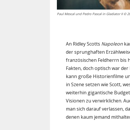
Paul Mescal und Pedro Pascal in Gladiator II © 
An Ridley Scotts
Napoleon
kan
der sprunghaften Erzählweise
französischen Feldherrn bis 
Fakten, doch optisch war der
kann große Historienfilme un
in Szene setzen wie Scott, we
weiterhin gigantische Budget
Visionen zu verwirklichen. Au
man sich darauf verlassen, da
denen kaum jemand mithalte