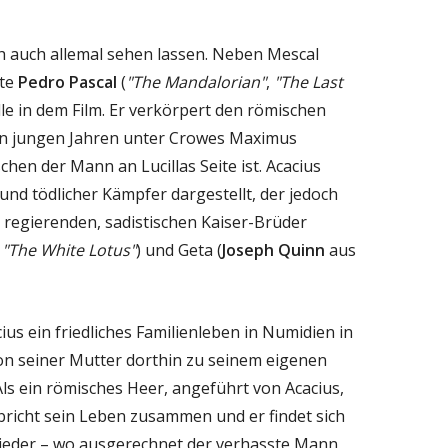
h auch allemal sehen lassen. Neben Mescal
nte
Pedro Pascal
(
"The Mandalorian"
,
"The Last
olle in dem Film. Er verkörpert den römischen
 in jungen Jahren unter Crowes Maximus
hen der Mann an Lucillas Seite ist. Acacius
und tödlicher Kämpfer dargestellt, der jedoch
 regierenden, sadistischen Kaiser-Brüder
s
"The White Lotus"
) und Geta (
Joseph Quinn
aus
ius ein friedliches Familienleben in Numidien in
von seiner Mutter dorthin zu seinem eigenen
Als ein römisches Heer, angeführt von Acacius,
 bricht sein Leben zusammen und er findet sich
wieder – wo ausgerechnet der verhasste Mann,