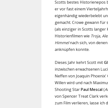
Scotts bestes Historienepos 
er vor fast einem Viertelja
eigenhändig wiederbelebt un
gemacht. Crowe gewann für se
(als einziger in Scotts lange
Historienfilmen wie
Troja
,
Al
Himmel
nach sich, von denen 
anknüpfen konnte.
Dieses Jahr kehrt Scott mit
Gl
inzwischen erwachsenen Luciu
Neffen von Joaquin Phoenix'
Willen wird und nach Maximu
Shooting Star
Paul Mescal
(
A
von Spencer Treat Clark verk
zum Film verlieren, lasse ich 