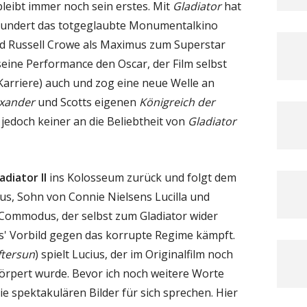
bleibt immer noch sein erstes. Mit
Gladiator
hat
hrhundert das totgeglaubte Monumentalkino
d Russell Crowe als Maximus zum Superstar
ine Performance den Oscar, der Film selbst
r Karriere) auch und zog eine neue Welle an
exander
und Scotts eigenen
Königreich der
jedoch keiner an die Beliebtheit von
Gladiator
adiator II
ins Kolosseum zurück und folgt dem
s, Sohn von Connie Nielsens Lucilla und
 Commodus, der selbst zum Gladiator wider
s' Vorbild gegen das korrupte Regime kämpft.
ftersun
) spielt Lucius, der im Originalfilm noch
örpert wurde. Bevor ich noch weitere Worte
die spektakulären Bilder für sich sprechen. Hier