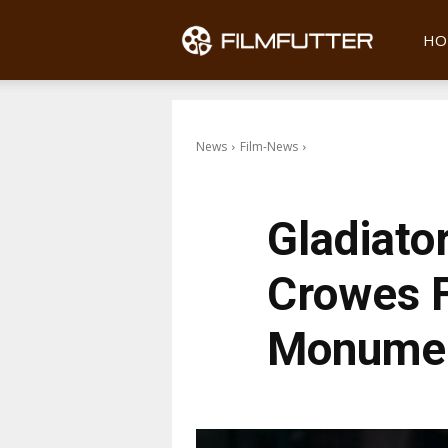
Filmfu
HO
News
Film-News
Gladiator
Crowes F
Monumen