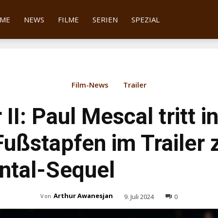
tter
ME
NEWS
FILME
SERIEN
SPEZIAL
Film-News
Trailer
 II: Paul Mescal tritt i
ußstapfen im Trailer
tal-Sequel
Arthur Awanesjan
9. Juli 2024
0
Von