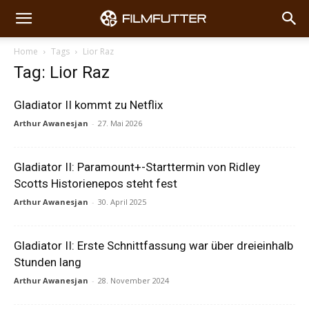
Home
Tags
Lior Raz
Tag: Lior Raz
Gladiator II kommt zu Netflix
Arthur Awanesjan
-
27. Mai 2026
Gladiator II: Paramount+-Starttermin von Ridley
Scotts Historienepos steht fest
Arthur Awanesjan
-
30. April 2025
Gladiator II: Erste Schnittfassung war über dreieinhalb
Stunden lang
Arthur Awanesjan
-
28. November 2024