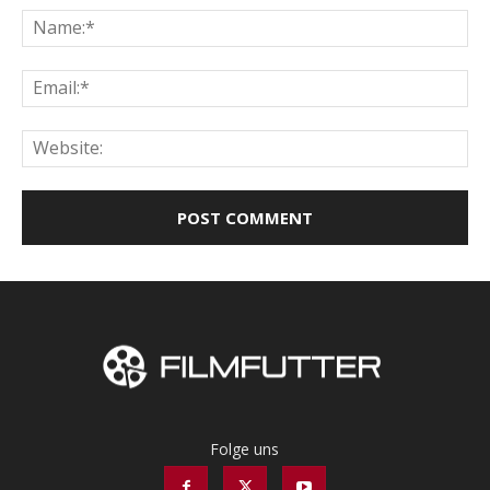
Na
Ema
Web
Folge uns