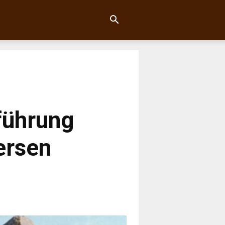
fführung
ersen