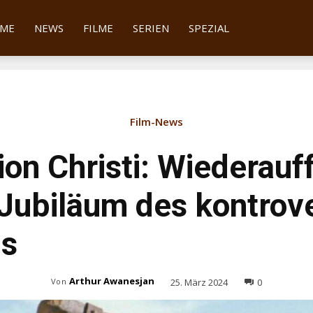
tter
ME
NEWS
FILME
SERIEN
SPEZIAL
Film-News
ion Christi: Wiederau
Jubiläum des kontrov
ms
Arthur Awanesjan
25. März 2024
0
Von