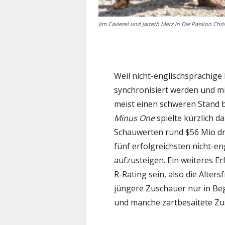
Jim Caviezel und Jarreth Merz in Die Passion Chris
Weil nicht-englischsprachige 
synchronisiert werden und mi
meist einen schweren Stand 
Minus One
spielte kürzlich d
Schauwerten rund $56 Mio drü
fünf erfolgreichsten nicht-en
aufzusteigen. Ein weiteres E
R-Rating sein, also die Alters
jüngere Zuschauer nur in Be
und manche zartbesaitete Zu