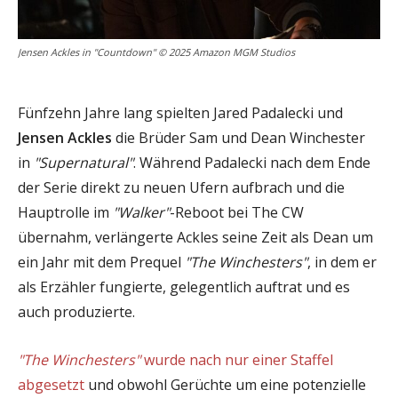
Jensen Ackles in "Countdown" © 2025 Amazon MGM Studios
Fünfzehn Jahre lang spielten Jared Padalecki und
Jensen Ackles
die Brüder Sam und Dean Winchester
in
"Supernatural"
. Während Padalecki nach dem Ende
der Serie direkt zu neuen Ufern aufbrach und die
Hauptrolle im
"Walker"
-Reboot bei The CW
übernahm, verlängerte Ackles seine Zeit als Dean um
ein Jahr mit dem Prequel
"The Winchesters"
, in dem er
als Erzähler fungierte, gelegentlich auftrat und es
auch produzierte.
"The Winchesters"
wurde nach nur einer Staffel
abgesetzt
und obwohl Gerüchte um eine potenzielle