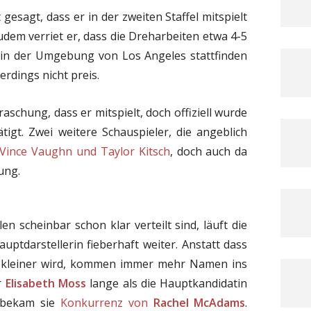
t gesagt, dass er in der zweiten Staffel mitspielt
udem verriet er, dass die Dreharbeiten etwa 4-5
n der Umgebung von Los Angeles stattfinden
erdings nicht preis.
aschung, dass er mitspielt, doch offiziell wurde
tigt. Zwei weitere Schauspieler, die angeblich
Vince Vaughn und Taylor Kitsch
, doch auch da
ung.
n scheinbar schon klar verteilt sind, läuft die
uptdarstellerin fieberhaft weiter. Anstatt dass
n kleiner wird, kommen immer mehr Namen ins
r
Elisabeth Moss
lange als die Hauptkandidatin
h bekam sie
Konkurrenz von
Rachel McAdams
.