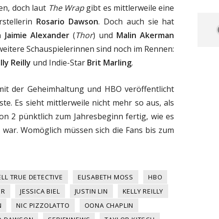
en, doch laut
The Wrap
gibt es mittlerweile eine
rstellerin
Rosario Dawson
. Doch auch sie hat
on
Jaimie Alexander
(
Thor
) und
Malin Akerman
 weitere Schauspielerinnen sind noch im Rennen:
lly Reilly
und Indie-Star
Brit Marling
.
s mit der Geheimhaltung und HBO veröffentlicht
ste. Es sieht mittlerweile nicht mehr so aus, als
n 2 pünktlich zum Jahresbeginn fertig, wie es
all war. Womöglich müssen sich die Fans bis zum
ELL TRUE DETECTIVE
ELISABETH MOSS
HBO
ER
JESSICA BIEL
JUSTIN LIN
KELLY REILLY
N
NIC PIZZOLATTO
OONA CHAPLIN