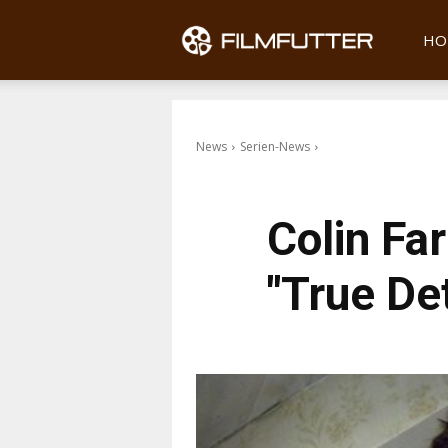
Filmfu
HO
News
Serien-News
Colin Far
"True Det