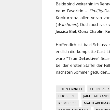
Beide sind weiterhin im Renn
neue Favoritin –
Sin-City
-Da
Konkurrenz, allen voran v
(
Watchmen
). Doch auch vier
Jessica Biel
,
Oona Chaplin
,
Ke
Hoffentlich ist bald Schlus
endlich die komplette Cast-Li
wäre
"True Detective"
Seaso
bei der ersten Staffel der F
nächsten Sommer gedulden…
COLIN FARRELL
COLIN FARR
HBO SERIE
JAIMIE ALEXAND
KRIMISERIE
MALIN AKERMA