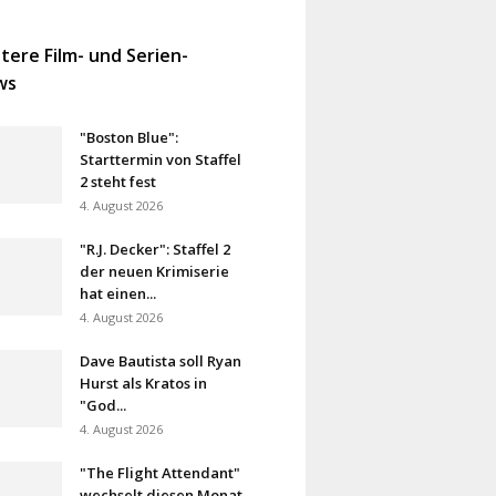
tere Film- und Serien-
ws
"Boston Blue":
Starttermin von Staffel
2 steht fest
4. August 2026
"R.J. Decker": Staffel 2
der neuen Krimiserie
hat einen...
4. August 2026
Dave Bautista soll Ryan
Hurst als Kratos in
"God...
4. August 2026
"The Flight Attendant"
wechselt diesen Monat