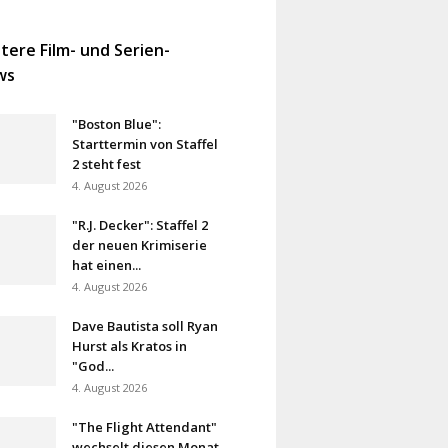
tere Film- und Serien-
ws
"Boston Blue":
Starttermin von Staffel
2 steht fest
4. August 2026
"R.J. Decker": Staffel 2
der neuen Krimiserie
hat einen...
4. August 2026
Dave Bautista soll Ryan
Hurst als Kratos in
"God...
4. August 2026
"The Flight Attendant"
wechselt diesen Monat