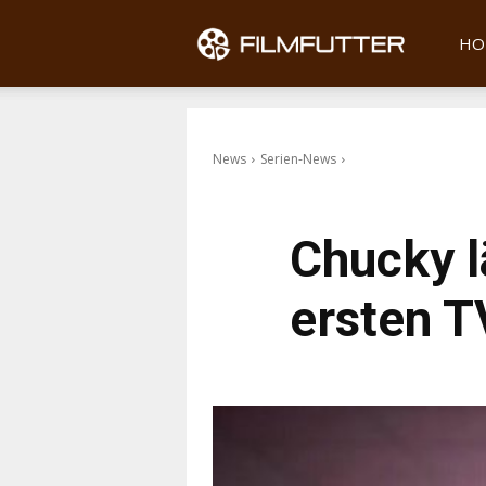
Filmfu
HO
News
Serien-News
Chucky l
ersten T