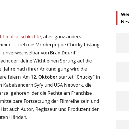
Wei
Ne
cht mal so schlechte
, aber ganz anders
men – trieb die Mörderpuppe Chucky bislang
nal unverwechselbar von
Brad Dourif
cht der kleine Wicht einen Sprung auf die
i Jahre nach ihrer Ankündigung wird die
iere feiern. Am
12. Oktober
startet
"Chucky"
in
n Kabelsendern Syfy und USA Network, die
sal gehören, der die Rechte am Franchise
unmittelbare Fortsetzung der Filmreihe sein und
 ist auch Autor, Regisseur und Produzent der
 guten Händen.