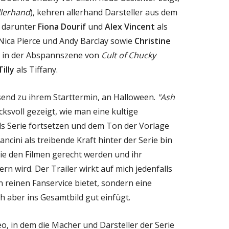
llerhand
), kehren allerhand Darsteller aus dem
, darunter
Fiona Dourif
und
Alex Vincent
als
Nica Pierce und Andy Barclay sowie
Christine
r in der Abspannszene von
Cult of Chucky
illy
als Tiffany.
ssend zu ihrem Starttermin, an Halloween.
"Ash
ksvoll gezeigt, wie man eine kultige
als Serie fortsetzen und dem Ton der Vorlage
ncini als treibende Kraft hinter der Serie bin
 sie den Filmen gerecht werden und ihr
rn wird. Der Trailer wirkt auf mich jedenfalls
 reinen Fanservice bietet, sondern eine
h aber ins Gesamtbild gut einfügt.
eo, in dem die Macher und Darsteller der Serie