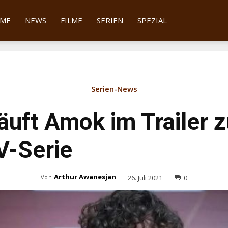
tter
ME
NEWS
FILME
SERIEN
SPEZIAL
Serien-News
äuft Amok im Trailer z
V-Serie
Arthur Awanesjan
26. Juli 2021
0
Von