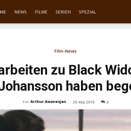
tter
ME
NEWS
FILME
SERIEN
SPEZIAL
Film-News
arbeiten zu Black Wid
t Johansson haben be
Arthur Awanesjan
29. Mai 2019
0
Von