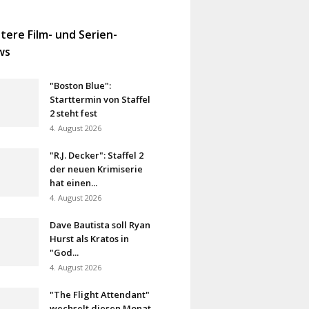
tere Film- und Serien-
ws
"Boston Blue":
Starttermin von Staffel
2 steht fest
4. August 2026
"R.J. Decker": Staffel 2
der neuen Krimiserie
hat einen...
4. August 2026
Dave Bautista soll Ryan
Hurst als Kratos in
"God...
4. August 2026
"The Flight Attendant"
wechselt diesen Monat