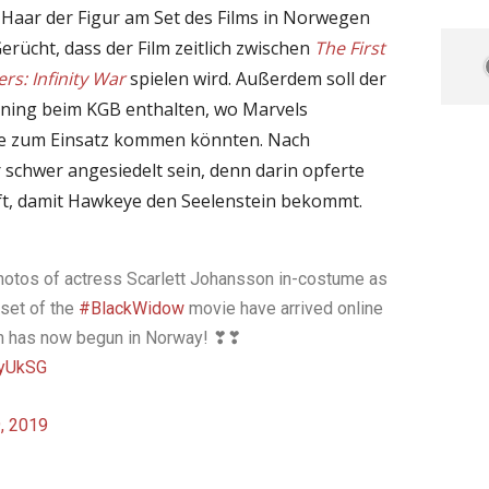
Haar der Figur am Set des Films in Norwegen
erücht, dass der Film zeitlich zwischen
The First
rs: Infinity War
spielen wird. Außerdem soll der
ining beim KGB enthalten, wo Marvels
e zum Einsatz kommen könnten. Nach
r schwer angesiedelt sein, denn darin opferte
aft, damit Hawkeye den Seelenstein bekommt.
hotos of actress Scarlett Johansson in-costume as
set of the
#BlackWidow
movie have arrived online
ion has now begun in Norway! ❣❣
EyUkSG
, 2019