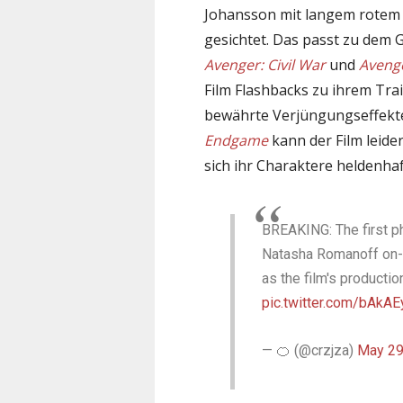
Johansson mit langem rotem 
gesichtet. Das passt zu dem G
Avenger: Civil War
und
Avenge
Film Flashbacks zu ihrem Tra
bewährte Verjüngungseffekt
Endgame
kann der Film leide
sich ihr Charaktere heldenh
BREAKING: The first p
Natasha Romanoff on-
as the film's product
pic.twitter.com/bAkA
— 🍊 (@crzjza)
May 29