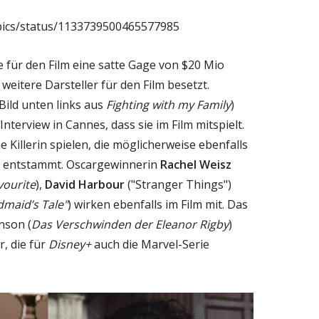
ttpics/status/1133739500465577985
e für den Film eine satte Gage von $20 Mio
 weitere Darsteller für den Film besetzt.
Bild unten links aus
Fighting with my Family
)
Interview in Cannes, dass sie im Film mitspielt.
e Killerin spielen, die möglicherweise ebenfalls
entstammt. Oscargewinnerin
Rachel Weisz
vourite
),
David Harbour
("Stranger Things")
maid’s Tale"
) wirken ebenfalls im Film mit. Das
nson (
Das Verschwinden der Eleanor Rigby
)
, die für
Disney+
auch die Marvel-Serie