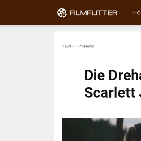
Filmfu
HO
News
Film-News
Die Dreh
Scarlet