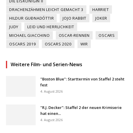
DIE EISKÖNIGIN II
DRACHENZÄHMEN LEICHT GEMACHT 3
HARRIET
HILDUR GUÐNADÓTTIR
JOJO RABBIT
JOKER
JUDY
LEID UND HERRLICHKEIT
MICHAEL GIACCHINO
OSCAR-RENNEN
OSCARS
OSCARS 2019
OSCARS 2020
WIR
Weitere Film- und Serien-News
"Boston Blue": Starttermin von Staffel 2 steht
fest
4. August 2026
"R.J. Decker": Staffel 2 der neuen Krimiserie
hat einen...
4. August 2026