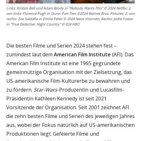
Links: Kristen Bell und Adam Brody in "Nobody Wants This" © 2024 Netflix; 2.
von links: Florence Pugh in Dune: Part Two ©2024 Warner Bros. Pictures; 2. von
rechts: Zoe Saldaña in Emilia Pérez © 2024 Neue Visionen; Rechts: Jodie Foster
in "True Detective: Night Country" © 024 HBO
Die besten Filme und Serien 2024 stehen fest –
zumindest laut dem
American Film Institute
(AFI). Das
American Film Institute ist eine 1965 gegründete
gemeinnützige Organisation mit der Zielsetzung, das
US-amerikanische Film-Kulturerbe zu bewahren und
zu fördern.
Star-Wars
-Produzentin und Lucasfilm-
Präsidentin Kathleen Kennedy ist seit 2021
Vorsitzende der Organisation. Seit 2001 zeichnet AFI
die zehn besten Filme und Serien des jeweiligen Jahres
aus, wobei der Fokus natürlich auf US-amerikanischen
Produktionen liegt. Gefeierte Filme und