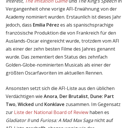
Interest
,
The Imitation Game
und
The King’s Speech
in
Vergangenheit ohne vorige AFI-Erwähnung von der
Academy nominiert wurden. Erstaunlich ist dieses Jahr
jedoch, dass
Emilia Pérez
es als spanischsprachige
französische Produktion die von Frankreich für den
Auslands-Oscar eingereicht wurde, trotzdem vom AFI
als einer der zehn besten Filme des Jahres genannt
wurde. Das zementiert den Status des zehnfach
Golden-Globe-nominierten Musicals als einer der
größten Oscarfavoriten im aktuellen Rennen.
Ansonsten setzt sich die AFI-Liste aus den üblichen
Verdächtigen wie
Anora
,
Der Brutalist
,
Dune: Part
Two
,
Wicked
und
Konklave
zusammen. Im Gegensatz
zur
Liste der National Board of Review
haben es
Gladiator II
und
Furiosa: A Mad Max Saga
nicht auf