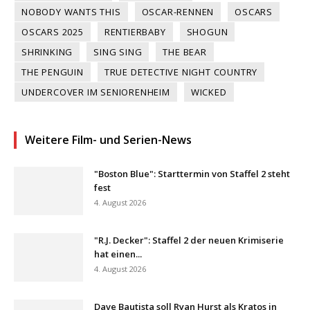
NOBODY WANTS THIS
OSCAR-RENNEN
OSCARS
OSCARS 2025
RENTIERBABY
SHOGUN
SHRINKING
SING SING
THE BEAR
THE PENGUIN
TRUE DETECTIVE NIGHT COUNTRY
UNDERCOVER IM SENIORENHEIM
WICKED
Weitere Film- und Serien-News
"Boston Blue": Starttermin von Staffel 2 steht
fest
4. August 2026
"R.J. Decker": Staffel 2 der neuen Krimiserie
hat einen...
4. August 2026
Dave Bautista soll Ryan Hurst als Kratos in