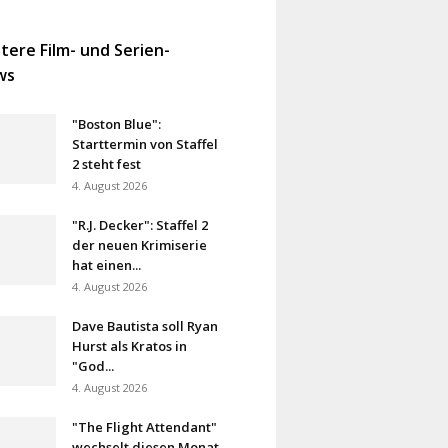
tere Film- und Serien-
ws
"Boston Blue":
Starttermin von Staffel
2 steht fest
4. August 2026
"R.J. Decker": Staffel 2
der neuen Krimiserie
hat einen...
4. August 2026
Dave Bautista soll Ryan
Hurst als Kratos in
"God...
4. August 2026
"The Flight Attendant"
wechselt diesen Monat