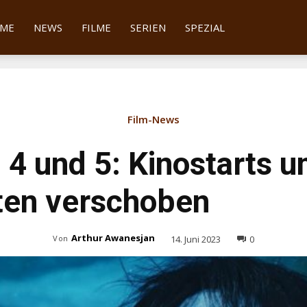
tter
ME
NEWS
FILME
SERIEN
SPEZIAL
Film-News
, 4 und 5: Kinostarts 
ten verschoben
Arthur Awanesjan
14. Juni 2023
0
Von