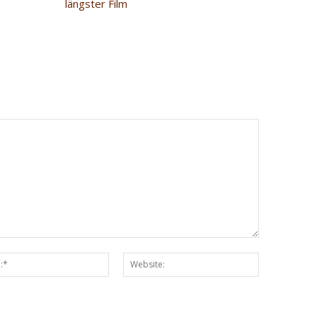
längster Film
Email:*
Website: