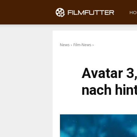
Filmfu
HO
News
Film-News
Avatar 3
nach hin