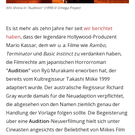
Eihi Shiina in "Audition" (1999) © Omega Project
Es ist mehr als zehn Jahre her seit
wir berichtet
haben
, dass der legendäre Hollywood-Produzent
Mario Kassar, dem wir u. a. Filme wie
Rambo
,
Terminator
und
Basic Instinct
zu verdanken haben,
die Filmrechte am japanischen Horrorroman
"Audition"
von Ryū Murakami erworben hat, der
bereits vom Kultregisseur Takashi Miike 1999
adaptiert wurde. Der australische Regisseur Richard
Gray wurde damals für die Neuadaption verpflichtet,
die abgesehen von den Namen ziemlich genau der
Handlung der Vorlage folgen sollte. Die Begeisterung
über eine
Audition
-Neuverfilmung hielt sich unter
Cineasten angesichts der Beliebtheit von Miikes Film