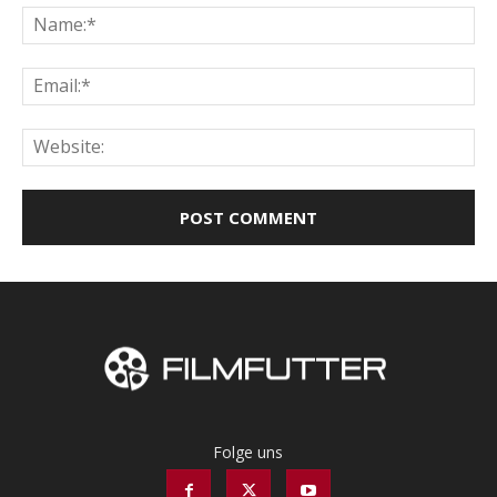
Na
Ema
Web
Folge uns